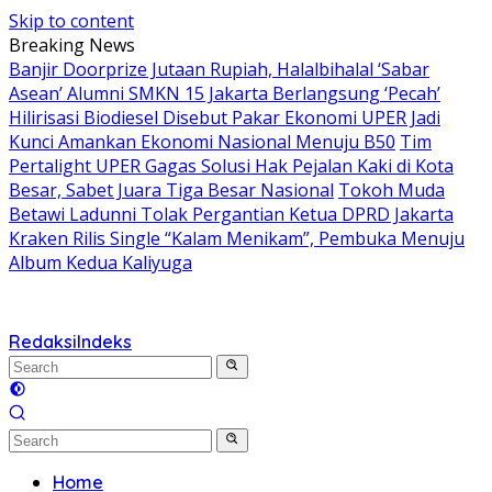
Skip to content
Breaking News
Banjir Doorprize Jutaan Rupiah, Halalbihalal ‘Sabar
Asean’ Alumni SMKN 15 Jakarta Berlangsung ‘Pecah’
Hilirisasi Biodiesel Disebut Pakar Ekonomi UPER Jadi
Kunci Amankan Ekonomi Nasional Menuju B50
Tim
Pertalight UPER Gagas Solusi Hak Pejalan Kaki di Kota
Besar, Sabet Juara Tiga Besar Nasional
Tokoh Muda
Betawi Ladunni Tolak Pergantian Ketua DPRD Jakarta
Kraken Rilis Single “Kalam Menikam”, Pembuka Menuju
Album Kedua Kaliyuga
Redaksi
Indeks
Home