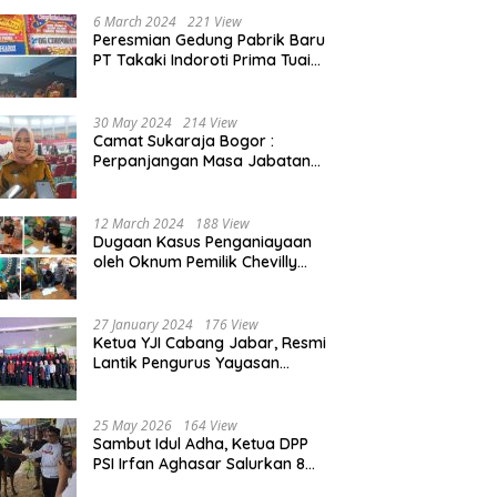
Beasiswa 30% di 2025
6 March 2024
221 View
Peresmian Gedung Pabrik Baru
PT Takaki Indoroti Prima Tuai
Polemik, Ini Penjelasannya
30 May 2024
214 View
Camat Sukaraja Bogor :
Perpanjangan Masa Jabatan
Kepala Desa, Akan Tambah
Beban dan Tanggungjawab
yang Besar
12 March 2024
188 View
Dugaan Kasus Penganiayaan
oleh Oknum Pemilik Chevilly
Resort & Camp Bogor kepada
Ketiga Karyawannya, Kini
Berakhir Damai
27 January 2024
176 View
Ketua YJI Cabang Jabar, Resmi
Lantik Pengurus Yayasan
Jantung Indonesia Tingkat
Kabupaten Bogor
25 May 2026
164 View
Sambut Idul Adha, Ketua DPP
PSI Irfan Aghasar Salurkan 8
Ekor Sapi Kurban di Kota