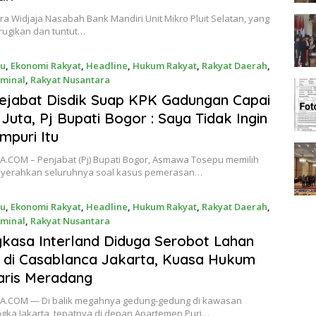
ra Widjaja Nasabah Bank Mandiri Unit Mikro Pluit Selatan, yang
rugikan dan tuntut…
ru
,
Ekonomi Rakyat
,
Headline
,
Hukum Rakyat
,
Rakyat Daerah
,
iminal
,
Rakyat Nusantara
 2024
ejabat Disdik Suap KPK Gadungan Capai
Juta, Pj Bupati Bogor : Saya Tidak Ingin
puri Itu
A.COM – Penjabat (Pj) Bupati Bogor, Asmawa Tosepu memilih
yerahkan seluruhnya soal kasus pemerasan…
ru
,
Ekonomi Rakyat
,
Headline
,
Hukum Rakyat
,
Rakyat Daerah
,
iminal
,
Rakyat Nusantara
2024
kasa Interland Diduga Serobot Lahan
di Casablanca Jakarta, Kuasa Hukum
aris Meradang
A.COM — Di balik megahnya gedung-gedung di kawasan
gka Jakarta, tepatnya di depan Apartemen Puri…