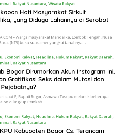
iminal
,
Rakyat Nusantara
,
Wisata Rakyat
24
gkapan Hati Masyarakat Sirkuit
ika, yang Diduga Lahannya di Serobot
A.COM – Warga masyarakat Mandalika, Lombok Tengah, Nusa
Barat (NTB) buka suara menyangkut tanahnya…
ru
,
Ekonomi Rakyat
,
Headline
,
Hukum Rakyat
,
Rakyat Daerah
,
iminal
,
Rakyat Nusantara
24
 Bogor Dirumorkan Akun Instagram Ini,
an Gratifikasi Seks dalam Mutasi dan
 Pejabatnya?
trasi saat Pj Bupati Bogor, Asmawa Tosepu melantik beberapa
selon di lingkup Pemkab…
ru
,
Ekonomi Rakyat
,
Headline
,
Hukum Rakyat
,
Rakyat Daerah
,
iminal
,
Rakyat Nusantara
24
 KPU Kabupaten Bogor Cs, Terancam