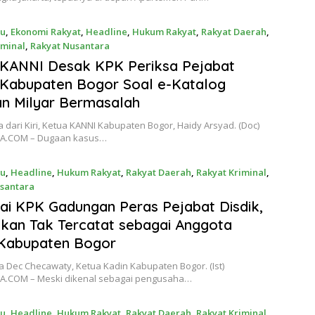
ru
,
Ekonomi Rakyat
,
Headline
,
Hukum Rakyat
,
Rakyat Daerah
,
iminal
,
Rakyat Nusantara
24
 KANNI Desak KPK Periksa Pejabat
 Kabupaten Bogor Soal e-Katalog
n Milyar Bermasalah
ga dari Kiri, Ketua KANNI Kabupaten Bogor, Haidy Arsyad. (Doc)
YA.COM – Dugaan kasus…
ru
,
Headline
,
Hukum Rakyat
,
Rakyat Daerah
,
Rakyat Kriminal
,
santara
24
i KPK Gadungan Peras Pejabat Disdik,
ikan Tak Tercatat sebagai Anggota
 Kabupaten Bogor
ha Dec Checawaty, Ketua Kadin Kabupaten Bogor. (Ist)
A.COM – Meski dikenal sebagai pengusaha…
ru
,
Headline
,
Hukum Rakyat
,
Rakyat Daerah
,
Rakyat Kriminal
,