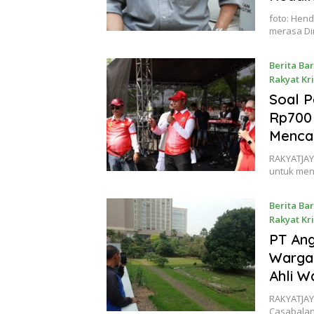
foto: Hend
merasa Di
Berita Ba
Rakyat Kr
13 August
Soal P
Rp700 
Mencam
RAKYATJAY
untuk men
Berita Ba
Rakyat Kr
8 August 
PT Ang
Warga 
Ahli W
RAKYATJAY
Casabalan