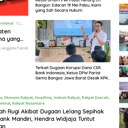
Ketua Umum PWI Pusat Hendry Ch
Bangun: Edaran 19 Mei Palsu, Kami
yang Sah Secara Hukum
Kriminal
13
aten
ha yang
s anggota Patroli
Terkait Dugaan Korupsi Dana CSR
Bank Indonesia, Ketua DPW Partai
Gema Bangsa Jawa Barat Desak KPK
Usut Tuntas
ru
,
Ekonomi Rakyat
,
Headline
,
Hukum Rakyat
,
Rakyat Daerah
,
iminal
,
Rakyat Nusantara
ry 2025
h Rugi Akibat Dugaan Lelang Sepihak
ank Mandiri, Hendra Widjaja Tuntut
an