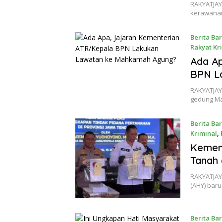
RAKYATJAY
kerawanan
Berita Ba
Rakyat Kr
22 July 20
Ada Ap
BPN L
RAKYATJAY
gedung M
Berita Ba
Kriminal
,
16 July 20
Kemen
Tanah 
RAKYATJAY
(AHY) bar
Berita Ba