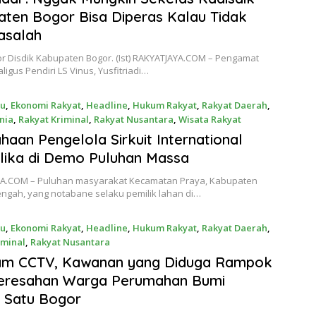
ten Bogor Bisa Diperas Kalau Tidak
asalah
or Disdik Kabupaten Bogor. (Ist) RAKYATJAYA.COM – Pengamat
aligus Pendiri LS Vinus, Yusfitriadi…
ru
,
Ekonomi Rakyat
,
Headline
,
Hukum Rakyat
,
Rakyat Daerah
,
nia
,
Rakyat Kriminal
,
Rakyat Nusantara
,
Wisata Rakyat
24
haan Pengelola Sirkuit International
lika di Demo Puluhan Massa
A.COM – Puluhan masyarakat Kecamatan Praya, Kabupaten
ngah, yang notabane selaku pemilik lahan di…
ru
,
Ekonomi Rakyat
,
Headline
,
Hukum Rakyat
,
Rakyat Daerah
,
iminal
,
Rakyat Nusantara
24
am CCTV, Kawanan yang Diduga Rampok
Keresahan Warga Perumahan Bumi
i Satu Bogor