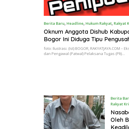
Berita Baru
,
Headline
,
Hukum Rakyat
,
Rakyat 
October 2025
Oknum Anggota Dishub Kabup
Bogor Ini Diduga Tipu Pengusa
Hendak Mengurus Perizinan
foto: Ilustrasi. (Ist) BOGOR, RAKYATJAYA.COM – Ek
dan Pengawal (Patwal) Pelaksana Tugas (Plt)…
Berita Ba
Rakyat Kr
19 Februa
Nasaba
Oleh B
Keadil