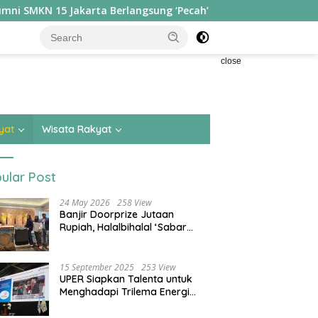
rta Berlangsung ‘Pecah’
Hilirisasi Biodiesel Disebut P
close
yat
Wisata Rakyat
ular Post
24 May 2026
258 View
Banjir Doorprize Jutaan
Rupiah, Halalbihalal ‘Sabar
Asean’ Alumni SMKN 15 Jakarta
Berlangsung ‘Pecah’
15 September 2025
253 View
UPER Siapkan Talenta untuk
Menghadapi Trilema Energi
dengan Melantik ±1.400
Mahasiswa dan Naikkan