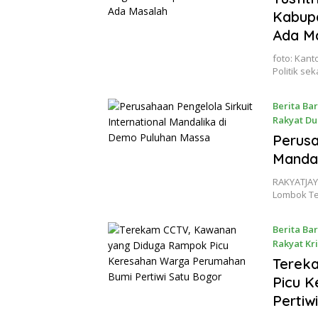
Kabupa
Ada M
foto: Kant
Politik sek
Berita Ba
Rakyat Du
24 July 20
Perusa
Manda
RAKYATJAY
Lombok Te
Berita Ba
Rakyat Kr
23 July 20
Terek
Picu 
Pertiw