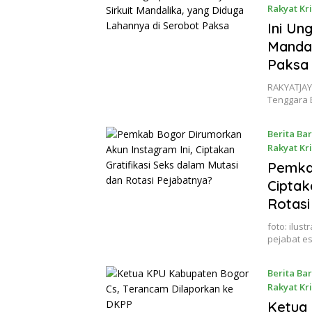
Rakyat Kr
11 July 20
Ini Un
Mandal
Paksa
RAKYATJAY
Tenggara 
Berita Ba
Rakyat Kr
11 July 20
Pemkab
Ciptak
Rotasi
foto: ilus
pejabat e
Berita Ba
Rakyat Kr
10 July 20
Ketua