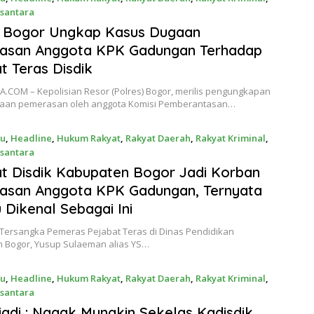
santara
24
s Bogor Ungkap Kasus Dugaan
asan Anggota KPK Gadungan Terhadap
t Teras Disdik
A.COM – Kepolisian Resor (Polres) Bogor, merilis pengungkapan
aan pemerasan oleh anggota Komisi Pemberantasan…
ru
,
Headline
,
Hukum Rakyat
,
Rakyat Daerah
,
Rakyat Kriminal
,
santara
24
t Disdik Kabupaten Bogor Jadi Korban
asan Anggota KPK Gadungan, Ternyata
 Dikenal Sebagai Ini
t Tersangka Pemeras Pejabat Teras di Dinas Pendidikan
 Bogor, Yusup Sulaeman alias YS…
ru
,
Headline
,
Hukum Rakyat
,
Rakyat Daerah
,
Rakyat Kriminal
,
santara
24
riadi : Nggak Mungkin Sekelas Kadisdik