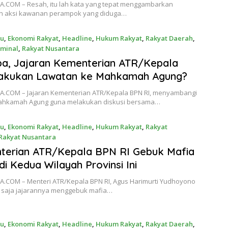
A.COM – Resah, itu lah kata yang tepat menggambarkan
 aksi kawanan perampok yang diduga…
ru
,
Ekonomi Rakyat
,
Headline
,
Hukum Rakyat
,
Rakyat Daerah
,
iminal
,
Rakyat Nusantara
24
a, Jajaran Kementerian ATR/Kepala
akukan Lawatan ke Mahkamah Agung?
A.COM – Jajaran Kementerian ATR/Kepala BPN RI, menyambangi
ahkamah Agung guna melakukan diskusi bersama…
ru
,
Ekonomi Rakyat
,
Headline
,
Hukum Rakyat
,
Rakyat
Rakyat Nusantara
24
terian ATR/Kepala BPN RI Gebuk Mafia
di Kedua Wilayah Provinsi Ini
A.COM – Menteri ATR/Kepala BPN RI, Agus Harimurti Yudhoyono
u saja jajarannya menggebuk mafia…
ru
,
Ekonomi Rakyat
,
Headline
,
Hukum Rakyat
,
Rakyat Daerah
,