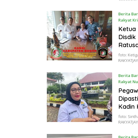
Berita Ba
Rakyat Kr
31 July 20
Ketua
Disdik
Ratusa
foto: Keti
RAKYATJA
Berita Ba
Rakyat Nu
29 July 20
Pegawa
Dipast
Kadin
foto: Sint
RAKYATJAY
Berita Ba