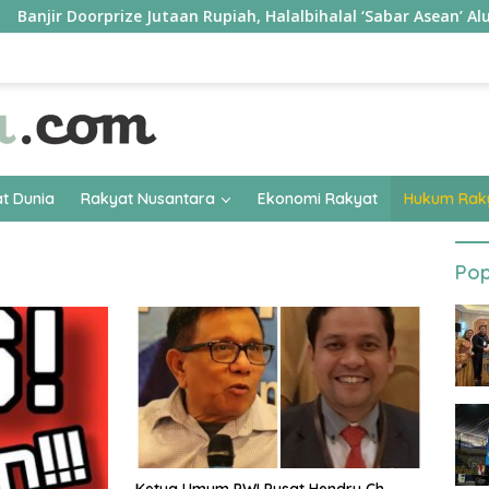
 Jutaan Rupiah, Halalbihalal ‘Sabar Asean’ Alumni SMKN 15 Jaka
t Dunia
Rakyat Nusantara
Ekonomi Rakyat
Hukum Rak
Pop