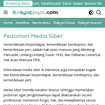
Skip
oorprize Jutaan Rupiah, Halalbihalal ‘Sabar Asean’ Alumni SMKN
Breaking News
to
content
Home
Headline
Berita Baru
Rakyat Dunia
Rakyat Nusanta
Pedoman Media Siber
Kemerdekaan berpendapat, kemerdekaan berekspresi, dan
kemerdekaan pers adalah hak asasi manusia yang dilindungi
Pancasila, Undang-Undang Dasar 1945, dan Deklarasi Universal
Hak Asasi Manusia PBB.
Keberadaan media siber di Indonesia juga merupakan bagian
dari kemerdekaan berpendapat, kemerdekaan berekspresi, dan
kemerdekaan pers.
Media siber memiliki karakter khusus sehingga memerlukan
pedoman agar pengelolaannya dapat dilaksanakan secara
profesional, memenuhi fungsi, hak, dan kewajibannya sesuai