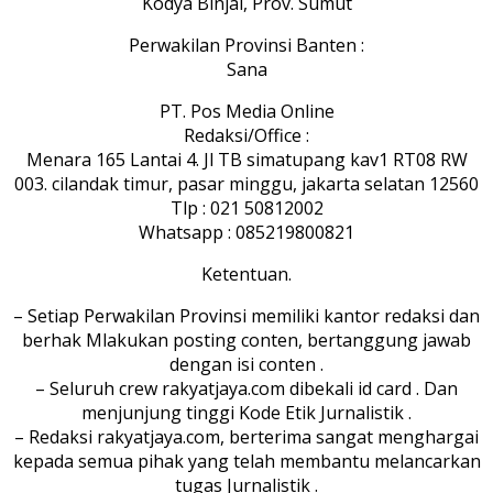
Kodya Binjai, Prov. Sumut
Perwakilan Provinsi Banten :
Sana
PT. Pos Media Online
Redaksi/Office :
Menara 165 Lantai 4. Jl TB simatupang kav1 RT08 RW
003. cilandak timur, pasar minggu, jakarta selatan 12560
Tlp : 021 50812002
Whatsapp : 085219800821
Ketentuan.
– Setiap Perwakilan Provinsi memiliki kantor redaksi dan
berhak Mlakukan posting conten, bertanggung jawab
dengan isi conten .
– Seluruh crew rakyatjaya.com dibekali id card . Dan
menjunjung tinggi Kode Etik Jurnalistik .
– Redaksi rakyatjaya.com, berterima sangat menghargai
kepada semua pihak yang telah membantu melancarkan
tugas Jurnalistik .