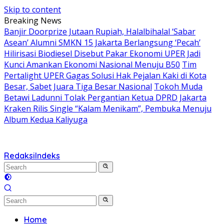
Skip to content
Breaking News
Banjir Doorprize Jutaan Rupiah, Halalbihalal ‘Sabar
Asean’ Alumni SMKN 15 Jakarta Berlangsung ‘Pecah’
Hilirisasi Biodiesel Disebut Pakar Ekonomi UPER Jadi
Kunci Amankan Ekonomi Nasional Menuju B50
Tim
Pertalight UPER Gagas Solusi Hak Pejalan Kaki di Kota
Besar, Sabet Juara Tiga Besar Nasional
Tokoh Muda
Betawi Ladunni Tolak Pergantian Ketua DPRD Jakarta
Kraken Rilis Single “Kalam Menikam”, Pembuka Menuju
Album Kedua Kaliyuga
Redaksi
Indeks
Home