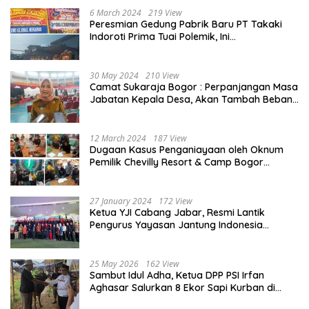
6 March 2024
219 View
Peresmian Gedung Pabrik Baru PT Takaki
Indoroti Prima Tuai Polemik, Ini
Penjelasannya
30 May 2024
210 View
Camat Sukaraja Bogor : Perpanjangan Masa
Jabatan Kepala Desa, Akan Tambah Beban
dan Tanggungjawab yang Besar
12 March 2024
187 View
Dugaan Kasus Penganiayaan oleh Oknum
Pemilik Chevilly Resort & Camp Bogor
kepada Ketiga Karyawannya, Kini Berakhir
Damai
27 January 2024
172 View
Ketua YJI Cabang Jabar, Resmi Lantik
Pengurus Yayasan Jantung Indonesia
Tingkat Kabupaten Bogor
25 May 2026
162 View
Sambut Idul Adha, Ketua DPP PSI Irfan
Aghasar Salurkan 8 Ekor Sapi Kurban di
Kota Bogor dan Cianjur