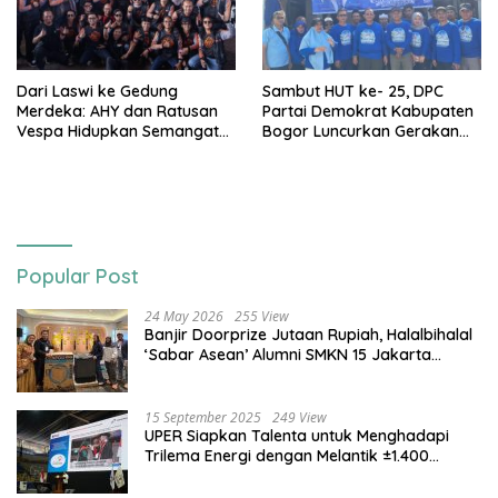
Dari Laswi ke Gedung
Sambut HUT ke- 25, DPC
Merdeka: AHY dan Ratusan
Partai Demokrat Kabupaten
Vespa Hidupkan Semangat
Bogor Luncurkan Gerakan
Kemerdekaan
Langit Biru
Popular Post
24 May 2026
255 View
Banjir Doorprize Jutaan Rupiah, Halalbihalal
‘Sabar Asean’ Alumni SMKN 15 Jakarta
Berlangsung ‘Pecah’
15 September 2025
249 View
UPER Siapkan Talenta untuk Menghadapi
Trilema Energi dengan Melantik ±1.400
Mahasiswa dan Naikkan Beasiswa 30% di
2025