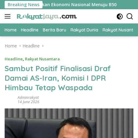
Skip
i Kunci Amankan Ekonomi Nasional Menuju B50
Breaking News
Tim Perta
to
content
Home
Headline
Berita Baru
Rakyat Dunia
Rakyat Nusanta
Home
Headline
Headline
,
Rakyat Nusantara
Sambut Positif Finalisasi Draf
Damai AS-Iran, Komisi I DPR
Himbau Tetap Waspada
Adminrakyat
14 June 2026