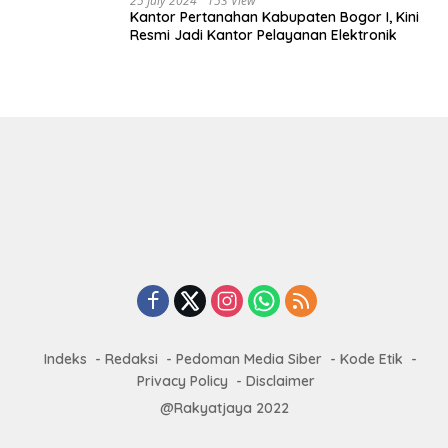
25 July 2024
153 View
Kantor Pertanahan Kabupaten Bogor I, Kini
Resmi Jadi Kantor Pelayanan Elektronik
Indeks
Redaksi
Pedoman Media Siber
Kode Etik
Privacy Policy
Disclaimer
@Rakyatjaya 2022