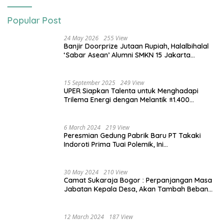
Popular Post
24 May 2026
255 View
Banjir Doorprize Jutaan Rupiah, Halalbihalal
‘Sabar Asean’ Alumni SMKN 15 Jakarta
Berlangsung ‘Pecah’
15 September 2025
249 View
UPER Siapkan Talenta untuk Menghadapi
Trilema Energi dengan Melantik ±1.400
Mahasiswa dan Naikkan Beasiswa 30% di
2025
6 March 2024
219 View
Peresmian Gedung Pabrik Baru PT Takaki
Indoroti Prima Tuai Polemik, Ini
Penjelasannya
30 May 2024
210 View
Camat Sukaraja Bogor : Perpanjangan Masa
Jabatan Kepala Desa, Akan Tambah Beban
dan Tanggungjawab yang Besar
12 March 2024
187 View