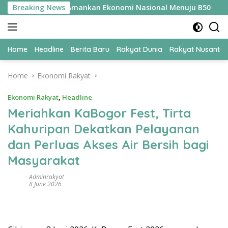
Skip
i UPER Jadi Kunci Amankan Ekonomi Nasional Menuju B50
Breaking News
to
content
Home
Headline
Berita Baru
Rakyat Dunia
Rakyat Nusanta
Home
Ekonomi Rakyat
Ekonomi Rakyat
,
Headline
Meriahkan KaBogor Fest, Tirta
Kahuripan Dekatkan Pelayanan
dan Perluas Akses Air Bersih bagi
Masyarakat
Adminrakyat
8 June 2026