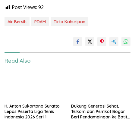
Post Views:
92
Air Bersih
PDAM
Tirta Kahuripan
Read Also
H. Anton Sukartono Suratto
Dukung Generasi Sehat,
Lepas Peserta Liga Tenis
Telkom dan Pemkot Bogor
Indonesia 2026 Seri 1
Beri Pendampingan ke Batita
Terdampak Stunting