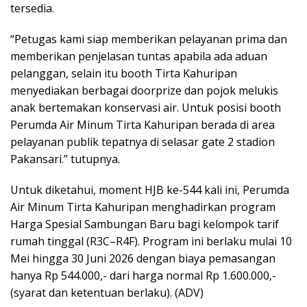
tersedia.
“Petugas kami siap memberikan pelayanan prima dan
memberikan penjelasan tuntas apabila ada aduan
pelanggan, selain itu booth Tirta Kahuripan
menyediakan berbagai doorprize dan pojok melukis
anak bertemakan konservasi air. Untuk posisi booth
Perumda Air Minum Tirta Kahuripan berada di area
pelayanan publik tepatnya di selasar gate 2 stadion
Pakansari.” tutupnya.
Untuk diketahui, moment HJB ke-544 kali ini, Perumda
Air Minum Tirta Kahuripan menghadirkan program
Harga Spesial Sambungan Baru bagi kelompok tarif
rumah tinggal (R3C–R4F). Program ini berlaku mulai 10
Mei hingga 30 Juni 2026 dengan biaya pemasangan
hanya Rp 544.000,- dari harga normal Rp 1.600.000,-
(syarat dan ketentuan berlaku). (ADV)