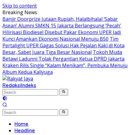
Skip to content
Breaking News
Banjir Doorprize Jutaan Rupiah, Halalbihalal ‘Sabar
Asean’ Alumni SMKN 15 Jakarta Berlangsung ‘Pecah’
Hilirisasi Biodiesel Disebut Pakar Ekonomi UPER Jadi
Kunci Amankan Ekonomi Nasional Menuju B50
Tim
Pertalight UPER Gagas Solusi Hak Pejalan Kaki di Kota
Besar, Sabet Juara Tiga Besar Nasional
Tokoh Muda
Betawi Ladunni Tolak Pergantian Ketua DPRD Jakarta
Kraken Rilis Single “Kalam Menikam”, Pembuka Menuju
Album Kedua Kaliyuga
Redaksi
Indeks
Home
Headline