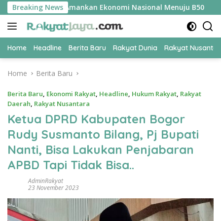
Skip
UPER Jadi Kunci Amankan Ekonomi Nasional Menuju B50
Breaking News
Ti
to
content
Home
Headline
Berita Baru
Rakyat Dunia
Rakyat Nusanta
Home
Berita Baru
Berita Baru
,
Ekonomi Rakyat
,
Headline
,
Hukum Rakyat
,
Rakyat
Daerah
,
Rakyat Nusantara
Ketua DPRD Kabupaten Bogor
Rudy Susmanto Bilang, Pj Bupati
Nanti, Bisa Lakukan Penjabaran
APBD Tapi Tidak Bisa..
AdminRakyat
23 November 2023