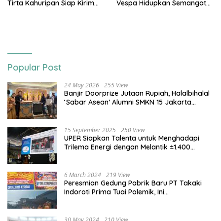
Tirta Kahuripan Siap Kirim
Vespa Hidupkan Semangat
Tangki
Kemerdekaan
Popular Post
24 May 2026
255 View
Banjir Doorprize Jutaan Rupiah, Halalbihalal
‘Sabar Asean’ Alumni SMKN 15 Jakarta
Berlangsung ‘Pecah’
15 September 2025
250 View
UPER Siapkan Talenta untuk Menghadapi
Trilema Energi dengan Melantik ±1.400
Mahasiswa dan Naikkan Beasiswa 30% di
2025
6 March 2024
219 View
Peresmian Gedung Pabrik Baru PT Takaki
Indoroti Prima Tuai Polemik, Ini
Penjelasannya
30 May 2024
210 View