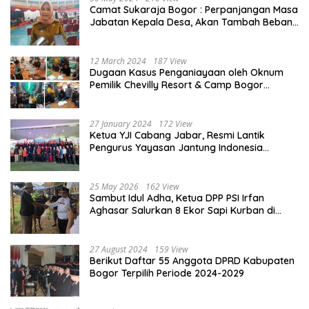
Camat Sukaraja Bogor : Perpanjangan Masa
Jabatan Kepala Desa, Akan Tambah Beban
dan Tanggungjawab yang Besar
12 March 2024
187 View
Dugaan Kasus Penganiayaan oleh Oknum
Pemilik Chevilly Resort & Camp Bogor
kepada Ketiga Karyawannya, Kini Berakhir
Damai
27 January 2024
172 View
Ketua YJI Cabang Jabar, Resmi Lantik
Pengurus Yayasan Jantung Indonesia
Tingkat Kabupaten Bogor
25 May 2026
162 View
Sambut Idul Adha, Ketua DPP PSI Irfan
Aghasar Salurkan 8 Ekor Sapi Kurban di
Kota Bogor dan Cianjur
27 August 2024
159 View
Berikut Daftar 55 Anggota DPRD Kabupaten
Bogor Terpilih Periode 2024-2029