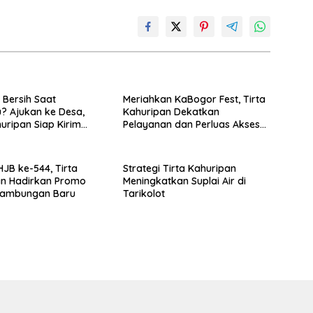
 Bersih Saat
Meriahkan KaBogor Fest, Tirta
? Ajukan ke Desa,
Kahuripan Dekatkan
huripan Siap Kirim
Pelayanan dan Perluas Akses
Air Bersih bagi Masyarakat
 ke-544, Tirta
Strategi Tirta Kahuripan
an Hadirkan Promo
Meningkatkan Suplai Air di
 Sambungan Baru
Tarikolot