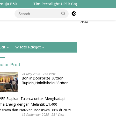
50
Tim Pertalight UPER Gagas Solusi Hak Pejalan Kaki di
close
yat
Wisata Rakyat
ular Post
24 May 2026
256 View
Banjir Doorprize Jutaan
Rupiah, Halalbihalal ‘Sabar
Asean’ Alumni SMKN 15 Jakarta
Berlangsung ‘Pecah’
15 September 2025
251 View