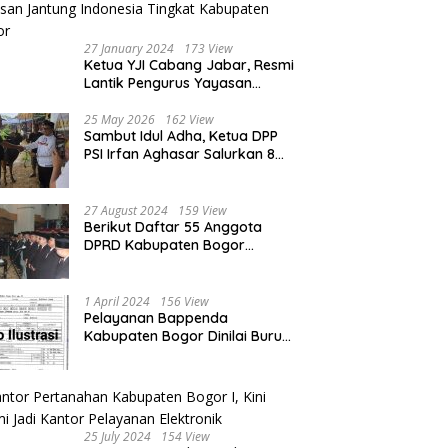
Berakhir Damai
27 January 2024
173 View
Ketua YJI Cabang Jabar, Resmi
Lantik Pengurus Yayasan
Jantung Indonesia Tingkat
Kabupaten Bogor
25 May 2026
162 View
Sambut Idul Adha, Ketua DPP
PSI Irfan Aghasar Salurkan 8
Ekor Sapi Kurban di Kota
Bogor dan Cianjur
27 August 2024
159 View
Berikut Daftar 55 Anggota
DPRD Kabupaten Bogor
Terpilih Periode 2024-2029
1 April 2024
156 View
Pelayanan Bappenda
Kabupaten Bogor Dinilai Buruk,
Ini Masalahnya
25 July 2024
154 View