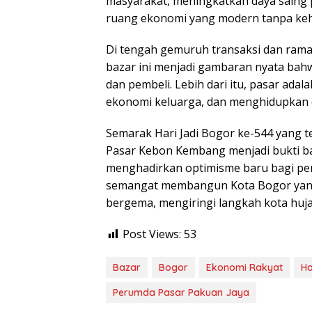
masyarakat, meningkatkan daya saing p
ruang ekonomi yang modern tanpa kehil
Di tengah gemuruh transaksi dan rama
bazar ini menjadi gambaran nyata bah
dan pembeli. Lebih dari itu, pasar ad
ekonomi keluarga, dan menghidupkan 
Semarak Hari Jadi Bogor ke-544 yang te
Pasar Kebon Kembang menjadi bukti 
menghadirkan optimisme baru bagi per
semangat membangun Kota Bogor yang 
bergema, mengiringi langkah kota huj
Post Views:
53
Bazar
Bogor
Ekonomi Rakyat
Ha
Perumda Pasar Pakuan Jaya