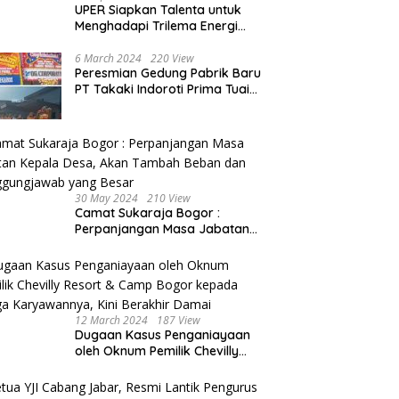
UPER Siapkan Talenta untuk
Menghadapi Trilema Energi
dengan Melantik ±1.400
Mahasiswa dan Naikkan
6 March 2024
220 View
Peresmian Gedung Pabrik Baru
Beasiswa 30% di 2025
PT Takaki Indoroti Prima Tuai
Polemik, Ini Penjelasannya
30 May 2024
210 View
Camat Sukaraja Bogor :
Perpanjangan Masa Jabatan
Kepala Desa, Akan Tambah
Beban dan Tanggungjawab
yang Besar
12 March 2024
187 View
Dugaan Kasus Penganiayaan
oleh Oknum Pemilik Chevilly
Resort & Camp Bogor kepada
Ketiga Karyawannya, Kini