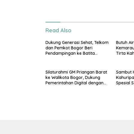
Read Also
Dukung Generasi Sehat, Telkom
Butuh Air
dan Pemkot Bogor Beri
Kemarau
Pendampingan ke Batita
Tirta Ka
Terdampak Stunting
Tangki
Silaturahmi GM Priangan Barat
Sambut HJB
ke Walikota Bogor, Dukung
Kahurip
Pemerintahan Digital dengan
Spesial
Support CCTV