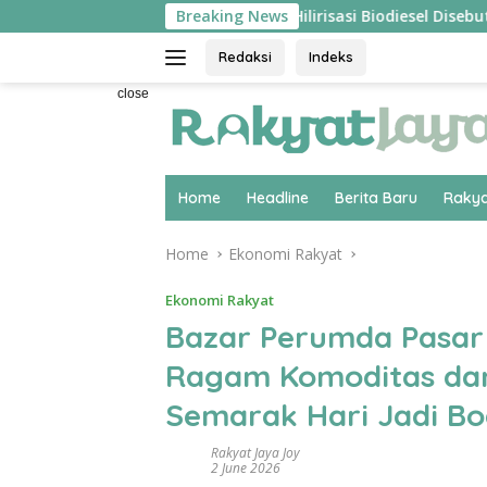
Skip
ta Berlangsung ‘Pecah’
Breaking News
Hilirisasi Biodiesel Disebut Pa
to
content
Redaksi
Indeks
close
Home
Headline
Berita Baru
Rakya
Home
Ekonomi Rakyat
Ekonomi Rakyat
Bazar Perumda Pasar
Ragam Komoditas dan
Semarak Hari Jadi Bo
Rakyat Jaya Joy
2 June 2026