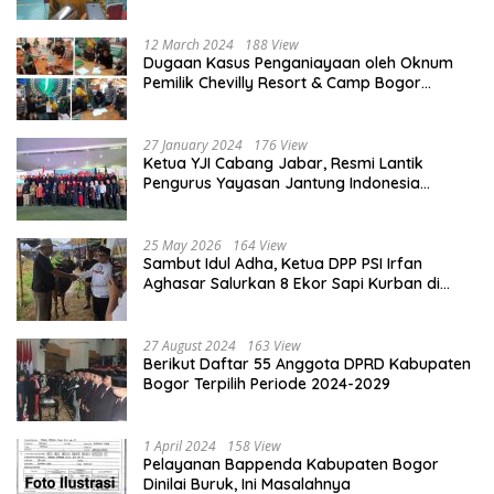
dan Tanggungjawab yang Besar
12 March 2024
188 View
Dugaan Kasus Penganiayaan oleh Oknum
Pemilik Chevilly Resort & Camp Bogor
kepada Ketiga Karyawannya, Kini Berakhir
Damai
27 January 2024
176 View
Ketua YJI Cabang Jabar, Resmi Lantik
Pengurus Yayasan Jantung Indonesia
Tingkat Kabupaten Bogor
25 May 2026
164 View
Sambut Idul Adha, Ketua DPP PSI Irfan
Aghasar Salurkan 8 Ekor Sapi Kurban di
Kota Bogor dan Cianjur
27 August 2024
163 View
Berikut Daftar 55 Anggota DPRD Kabupaten
Bogor Terpilih Periode 2024-2029
1 April 2024
158 View
Pelayanan Bappenda Kabupaten Bogor
Dinilai Buruk, Ini Masalahnya