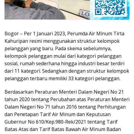
Bogor – Per 1 Januari 2023, Perumda Air Minum Tirta
Kahuripan resmi menggunakan struktur kelompok
pelanggan yang baru. Pada skema sebelumnya,
kelompok pelanggan mulai dari kategori pelanggan
sosial, rumah sederhana hingga industri besar terdiri
dari 11 kategori. Sedangkan dengan struktur kelompok
pelanggan terbaru memiliki 33 kategori pelanggan.
Berdasarkan Peraturan Menteri Dalam Negeri No 21
tahun 2020 tentang Perubahan atas Peraturan Menteri
Dalam Negeri No 71 tahun 2016 tentang Perhitungan
dan Penetapan Tarif Air Minum dan Keputusan
Gubernur No 610/Kep.980-Rek/2021 tentang Tarif
Batas Atas dan Tarif Batas Bawah Air Minum Badan