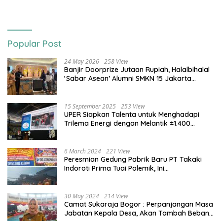
Popular Post
24 May 2026
258 View
Banjir Doorprize Jutaan Rupiah, Halalbihalal
‘Sabar Asean’ Alumni SMKN 15 Jakarta
Berlangsung ‘Pecah’
15 September 2025
253 View
UPER Siapkan Talenta untuk Menghadapi
Trilema Energi dengan Melantik ±1.400
Mahasiswa dan Naikkan Beasiswa 30% di
2025
6 March 2024
221 View
Peresmian Gedung Pabrik Baru PT Takaki
Indoroti Prima Tuai Polemik, Ini
Penjelasannya
30 May 2024
214 View
Camat Sukaraja Bogor : Perpanjangan Masa
Jabatan Kepala Desa, Akan Tambah Beban