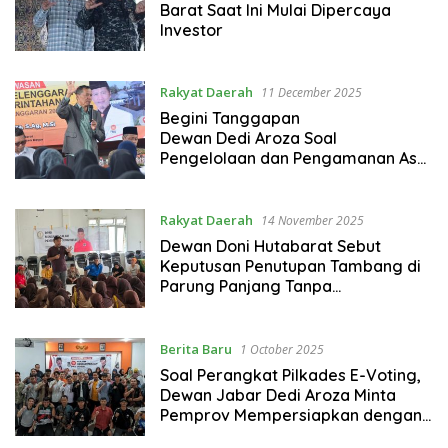
Barat Saat Ini Mulai Dipercaya
Investor
Rakyat Daerah
11 December 2025
Begini Tanggapan
Dewan Dedi Aroza Soal
Pengelolaan dan Pengamanan Aset
Daerah Jawa Barat
Rakyat Daerah
14 November 2025
Dewan Doni Hutabarat Sebut
Keputusan Penutupan Tambang di
Parung Panjang Tanpa
Penelitian yang Detail
Berita Baru
1 October 2025
Soal Perangkat Pilkades E-Voting,
Dewan Jabar Dedi Aroza Minta
Pemprov Mempersiapkan dengan
Baik