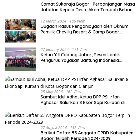
Camat Sukaraja Bogor : Perpanjangan Masa
Jabatan Kepala Desa, Akan Tambah Beban
dan Tanggungjawab yang Besar
12 March 2024
186 View
Dugaan Kasus Penganiayaan oleh Oknum
Pemilik Chevilly Resort & Camp Bogor
kepada Ketiga Karyawannya, Kini Berakhir
Damai
27 January 2024
171 View
Ketua YJI Cabang Jabar, Resmi Lantik
Pengurus Yayasan Jantung Indonesia
Tingkat Kabupaten Bogor
25 May 2026
162 View
Sambut Idul Adha, Ketua DPP PSI Irfan
Aghasar Salurkan 8 Ekor Sapi Kurban di
Kota Bogor dan Cianjur
27 August 2024
158 View
Berikut Daftar 55 Anggota DPRD Kabupaten
Bogor Terpilih Periode 2024-2029