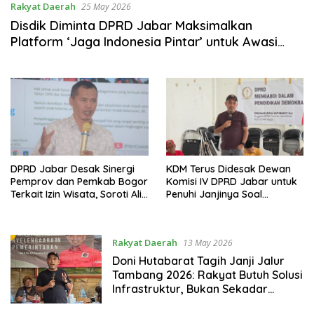
Rakyat Daerah
25 May 2026
Disdik Diminta DPRD Jabar Maksimalkan
Platform ‘Jaga Indonesia Pintar’ untuk Awasi
Dana PIP
DPRD Jabar Desak Sinergi
KDM Terus Didesak Dewan
Pemprov dan Pemkab Bogor
Komisi IV DPRD Jabar untuk
Terkait Izin Wisata, Soroti Alih
Penuhi Janjinya Soal
Fungsi Lahan di Bojong
Kompensasi Para Pekerja
Koneng
Tambang di Bogor
Rakyat Daerah
13 May 2026
Doni Hutabarat Tagih Janji Jalur
Tambang 2026: Rakyat Butuh Solusi
Infrastruktur, Bukan Sekadar
Kompensasi