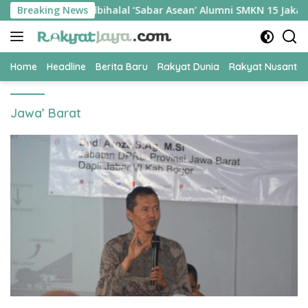
Skip
 Rupiah, Halalbihalal ‘Sabar Asean’ Alumni SMKN 15 Jakarta Ber
Breaking News
to
content
Home
Headline
Berita Baru
Rakyat Dunia
Rakyat Nusanta
Jawa’ Barat