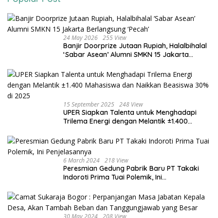
24 May 2026
255 View
Banjir Doorprize Jutaan Rupiah, Halalbihalal
‘Sabar Asean’ Alumni SMKN 15 Jakarta
Berlangsung ‘Pecah’
15 September 2025
248 View
UPER Siapkan Talenta untuk Menghadapi
Trilema Energi dengan Melantik ±1.400
Mahasiswa dan Naikkan Beasiswa 30% di
2025
6 March 2024
218 View
Peresmian Gedung Pabrik Baru PT Takaki
Indoroti Prima Tuai Polemik, Ini
Penjelasannya
30 May 2024
208 View