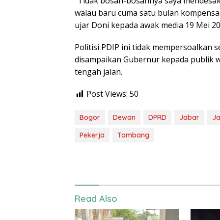
“Tidak bosan-bosannya saya mendesak
walau baru cuma satu bulan kompensas
ujar Doni kepada awak media 19 Mei 20
Politisi PDIP ini tidak mempersoalkan s
disampaikan Gubernur kepada publik wa
tengah jalan.
Post Views:
50
Bogor
Dewan
DPRD
Jabar
Ja
Pekerja
Tambang
Read Also