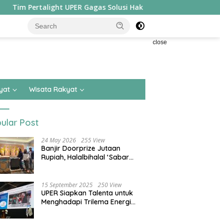
alight UPER Gagas Solusi Hak Pejalan Kaki di Kota Besar, Sabet
close
yat
Wisata Rakyat
ular Post
24 May 2026
255 View
Banjir Doorprize Jutaan
Rupiah, Halalbihalal ‘Sabar
Asean’ Alumni SMKN 15 Jakarta
Berlangsung ‘Pecah’
15 September 2025
250 View
UPER Siapkan Talenta untuk
Menghadapi Trilema Energi
dengan Melantik ±1.400
Mahasiswa dan Naikkan