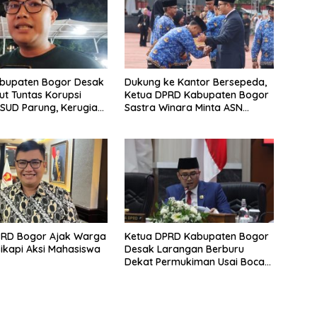
bupaten Bogor Desak
Dukung ke Kantor Bersepeda,
sut Tuntas Korupsi
Ketua DPRD Kabupaten Bogor
SUD Parung, Kerugian
Sastra Winara Minta ASN
9,1 Miliar
Hemat BBM
PRD Bogor Ajak Warga
Ketua DPRD Kabupaten Bogor
ikapi Aksi Mahasiswa
Desak Larangan Berburu
Dekat Permukiman Usai Bocah
Tewas Diterkam Anjing