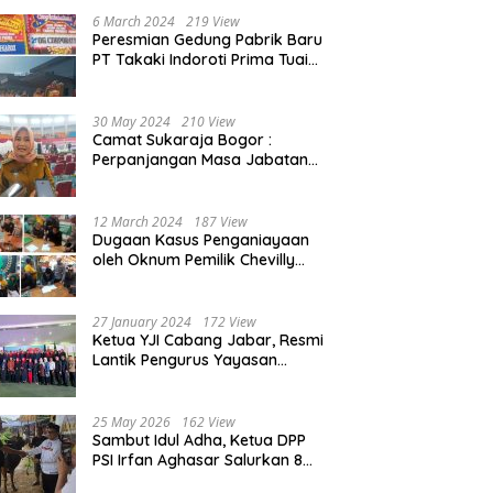
Beasiswa 30% di 2025
6 March 2024
219 View
Peresmian Gedung Pabrik Baru
PT Takaki Indoroti Prima Tuai
Polemik, Ini Penjelasannya
30 May 2024
210 View
Camat Sukaraja Bogor :
Perpanjangan Masa Jabatan
Kepala Desa, Akan Tambah
Beban dan Tanggungjawab
yang Besar
12 March 2024
187 View
Dugaan Kasus Penganiayaan
oleh Oknum Pemilik Chevilly
Resort & Camp Bogor kepada
Ketiga Karyawannya, Kini
Berakhir Damai
27 January 2024
172 View
Ketua YJI Cabang Jabar, Resmi
Lantik Pengurus Yayasan
Jantung Indonesia Tingkat
Kabupaten Bogor
25 May 2026
162 View
Sambut Idul Adha, Ketua DPP
PSI Irfan Aghasar Salurkan 8
Ekor Sapi Kurban di Kota