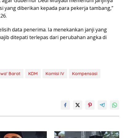
 agar Gubernur Dedi Mulyadi memenuhi janjinya
i yang diberikan kepada para pekerja tambang,”
26.
elisih data penerima. Ia menekankan janji yang
jib ditepati terlepas dari perubahan angka di
wa' Barat
KDM
Komisi IV
Kompensasi