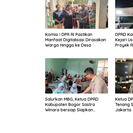
Komisi I DPR RI Pastikan
DPRD Ka
Manfaat Digitalisasi Dirasakan
Kejari U
Warga Hingga ke Desa
Proyek R
Negara Rp
Salurkan MBG, Ketua DPRD
Ketua D
Kabupaten Bogor Sastra
Tenang S
Winara bersiap Siapkan
Jakarta
Generasi Emas 2045