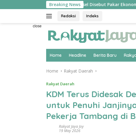
Skip
ah’
Hilirisasi Biodiesel Disebut Pakar Ekonomi UPER J
Breaking News
to
content
Redaksi
Indeks
close
Home
Headline
Berita Baru
Rakya
Home
Rakyat Daerah
Rakyat Daerah
KDM Terus Didesak De
untuk Penuhi Janjiny
Pekerja Tambang di 
Rakyat Jaya Joy
19 May 2026