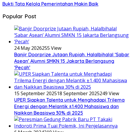
Bukti Tata Kelola Pemerintahan Makin Baik
Popular Post
24 May 2026
255 View
Banjir Doorprize Jutaan Rupiah, Halalbihalal ‘Sabar
Asean’ Alumni SMKN 15 Jakarta Berlangsung
‘Pecah’
15 September 2025
18 September 2025
249 View
UPER Siapkan Talenta untuk Menghadapi Trilema
Energi dengan Melantik ±1.400 Mahasiswa dan
Naikkan Beasiswa 30% di 2025