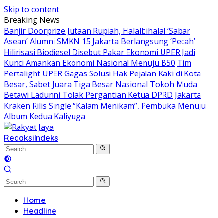
Skip to content
Breaking News
Banjir Doorprize Jutaan Rupiah, Halalbihalal ‘Sabar
Asean’ Alumni SMKN 15 Jakarta Berlangsung ‘Pecah’
Hilirisasi Biodiesel Disebut Pakar Ekonomi UPER Jadi
Kunci Amankan Ekonomi Nasional Menuju B50
Tim
Pertalight UPER Gagas Solusi Hak Pejalan Kaki di Kota
Besar, Sabet Juara Tiga Besar Nasional
Tokoh Muda
Betawi Ladunni Tolak Pergantian Ketua DPRD Jakarta
Kraken Rilis Single “Kalam Menikam”, Pembuka Menuju
Album Kedua Kaliyuga
Redaksi
Indeks
Home
Headline