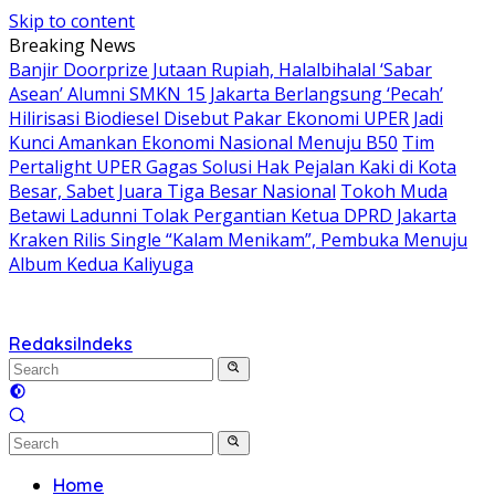
Skip to content
Breaking News
Banjir Doorprize Jutaan Rupiah, Halalbihalal ‘Sabar
Asean’ Alumni SMKN 15 Jakarta Berlangsung ‘Pecah’
Hilirisasi Biodiesel Disebut Pakar Ekonomi UPER Jadi
Kunci Amankan Ekonomi Nasional Menuju B50
Tim
Pertalight UPER Gagas Solusi Hak Pejalan Kaki di Kota
Besar, Sabet Juara Tiga Besar Nasional
Tokoh Muda
Betawi Ladunni Tolak Pergantian Ketua DPRD Jakarta
Kraken Rilis Single “Kalam Menikam”, Pembuka Menuju
Album Kedua Kaliyuga
Redaksi
Indeks
Home