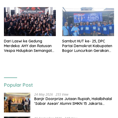
3T
Tangki
Dari Laswi ke Gedung
Sambut HUT ke- 25, DPC
Merdeka: AHY dan Ratusan
Partai Demokrat Kabupaten
Vespa Hidupkan Semangat
Bogor Luncurkan Gerakan
Kemerdekaan
Langit Biru
Popular Post
24 May 2026
255 View
Banjir Doorprize Jutaan Rupiah, Halalbihalal
‘Sabar Asean’ Alumni SMKN 15 Jakarta
Berlangsung ‘Pecah’