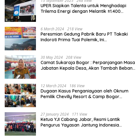
15 September 2025
248 View
UPER Siapkan Talenta untuk Menghadapi
Trilema Energi dengan Melantik ±1.400
Mahasiswa dan Naikkan Beasiswa 30% di
2025
6 March 2024
218 View
Peresmian Gedung Pabrik Baru PT Takaki
Indoroti Prima Tuai Polemik, Ini
Penjelasannya
30 May 2024
208 View
Camat Sukaraja Bogor : Perpanjangan Masa
Jabatan Kepala Desa, Akan Tambah Beban
dan Tanggungjawab yang Besar
12 March 2024
186 View
Dugaan Kasus Penganiayaan oleh Oknum
Pemilik Chevilly Resort & Camp Bogor
kepada Ketiga Karyawannya, Kini Berakhir
Damai
27 January 2024
171 View
Ketua YJI Cabang Jabar, Resmi Lantik
Pengurus Yayasan Jantung Indonesia
Tingkat Kabupaten Bogor