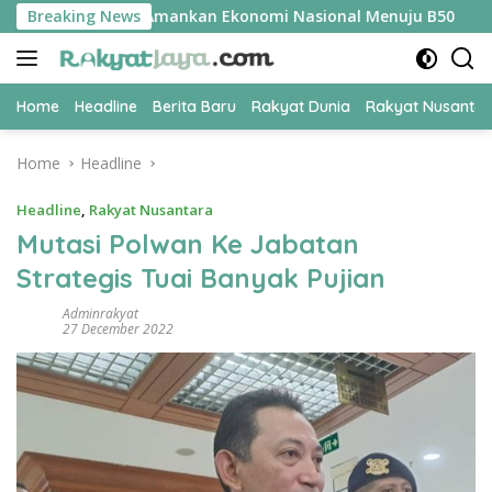
Skip
UPER Jadi Kunci Amankan Ekonomi Nasional Menuju B50
Breaking News
Ti
to
content
Home
Headline
Berita Baru
Rakyat Dunia
Rakyat Nusanta
Home
Headline
Headline
,
Rakyat Nusantara
Mutasi Polwan Ke Jabatan
Strategis Tuai Banyak Pujian
Adminrakyat
27 December 2022