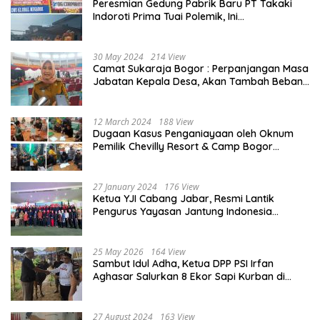
Peresmian Gedung Pabrik Baru PT Takaki
Indoroti Prima Tuai Polemik, Ini
Penjelasannya
30 May 2024
214 View
Camat Sukaraja Bogor : Perpanjangan Masa
Jabatan Kepala Desa, Akan Tambah Beban
dan Tanggungjawab yang Besar
12 March 2024
188 View
Dugaan Kasus Penganiayaan oleh Oknum
Pemilik Chevilly Resort & Camp Bogor
kepada Ketiga Karyawannya, Kini Berakhir
Damai
27 January 2024
176 View
Ketua YJI Cabang Jabar, Resmi Lantik
Pengurus Yayasan Jantung Indonesia
Tingkat Kabupaten Bogor
25 May 2026
164 View
Sambut Idul Adha, Ketua DPP PSI Irfan
Aghasar Salurkan 8 Ekor Sapi Kurban di
Kota Bogor dan Cianjur
27 August 2024
163 View