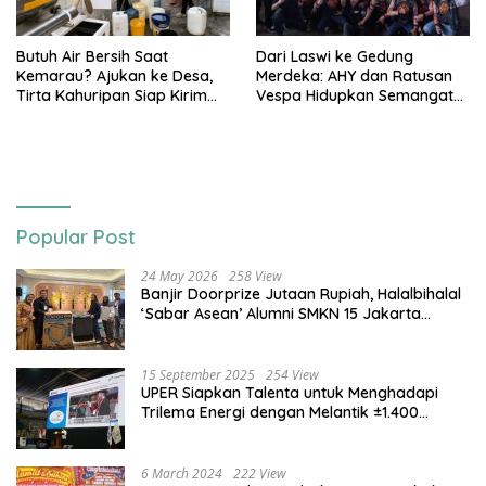
Butuh Air Bersih Saat
Dari Laswi ke Gedung
Kemarau? Ajukan ke Desa,
Merdeka: AHY dan Ratusan
Tirta Kahuripan Siap Kirim
Vespa Hidupkan Semangat
Tangki
Kemerdekaan
Popular Post
24 May 2026
258 View
Banjir Doorprize Jutaan Rupiah, Halalbihalal
‘Sabar Asean’ Alumni SMKN 15 Jakarta
Berlangsung ‘Pecah’
15 September 2025
254 View
UPER Siapkan Talenta untuk Menghadapi
Trilema Energi dengan Melantik ±1.400
Mahasiswa dan Naikkan Beasiswa 30% di
2025
6 March 2024
222 View