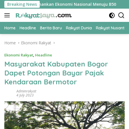
Skip
ER Jadi Kunci Amankan Ekonomi Nasional Menuju B50
Breaking News
Tim 
to
content
Home
Headline
Berita Baru
Rakyat Dunia
Rakyat Nusanta
Home
Ekonomi Rakyat
Ekonomi Rakyat
,
Headline
Masyarakat Kabupaten Bogor
Dapet Potongan Bayar Pajak
Kendaraan Bermotor
Adminrakyat
4 July 2023