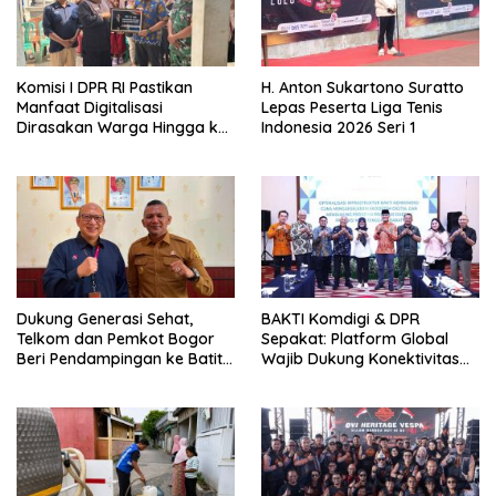
Komisi I DPR RI Pastikan
H. Anton Sukartono Suratto
Manfaat Digitalisasi
Lepas Peserta Liga Tenis
Dirasakan Warga Hingga ke
Indonesia 2026 Seri 1
Desa
Dukung Generasi Sehat,
BAKTI Komdigi & DPR
Telkom dan Pemkot Bogor
Sepakat: Platform Global
Beri Pendampingan ke Batita
Wajib Dukung Konektivitas
Terdampak Stunting
3T