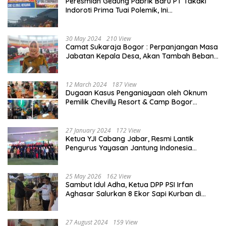
Peresmian Gedung Pabrik Baru PT Takaki
Indoroti Prima Tuai Polemik, Ini
Penjelasannya
30 May 2024
210 View
Camat Sukaraja Bogor : Perpanjangan Masa
Jabatan Kepala Desa, Akan Tambah Beban
dan Tanggungjawab yang Besar
12 March 2024
187 View
Dugaan Kasus Penganiayaan oleh Oknum
Pemilik Chevilly Resort & Camp Bogor
kepada Ketiga Karyawannya, Kini Berakhir
Damai
27 January 2024
172 View
Ketua YJI Cabang Jabar, Resmi Lantik
Pengurus Yayasan Jantung Indonesia
Tingkat Kabupaten Bogor
25 May 2026
162 View
Sambut Idul Adha, Ketua DPP PSI Irfan
Aghasar Salurkan 8 Ekor Sapi Kurban di
Kota Bogor dan Cianjur
27 August 2024
159 View