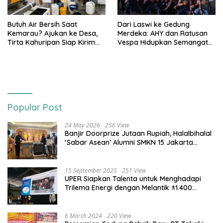
Butuh Air Bersih Saat
Dari Laswi ke Gedung
Kemarau? Ajukan ke Desa,
Merdeka: AHY dan Ratusan
Tirta Kahuripan Siap Kirim
Vespa Hidupkan Semangat
Tangki
Kemerdekaan
Popular Post
24 May 2026
256 View
Banjir Doorprize Jutaan Rupiah, Halalbihalal
‘Sabar Asean’ Alumni SMKN 15 Jakarta
Berlangsung ‘Pecah’
15 September 2025
251 View
UPER Siapkan Talenta untuk Menghadapi
Trilema Energi dengan Melantik ±1.400
Mahasiswa dan Naikkan Beasiswa 30% di
2025
6 March 2024
220 View