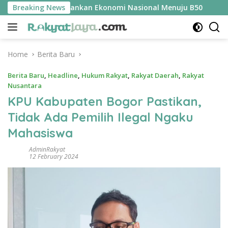
Skip
 Jadi Kunci Amankan Ekonomi Nasional Menuju B50
Breaking News
Tim P
to
content
Home
Berita Baru
Berita Baru
,
Headline
,
Hukum Rakyat
,
Rakyat Daerah
,
Rakyat
Nusantara
KPU Kabupaten Bogor Pastikan,
Tidak Ada Pemilih Ilegal Ngaku
Mahasiswa
AdminRakyat
12 February 2024