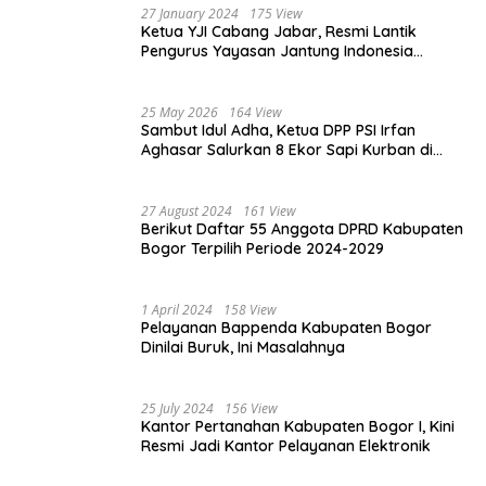
27 January 2024
175 View
Ketua YJI Cabang Jabar, Resmi Lantik
Pengurus Yayasan Jantung Indonesia
Tingkat Kabupaten Bogor
25 May 2026
164 View
Sambut Idul Adha, Ketua DPP PSI Irfan
Aghasar Salurkan 8 Ekor Sapi Kurban di
Kota Bogor dan Cianjur
27 August 2024
161 View
Berikut Daftar 55 Anggota DPRD Kabupaten
Bogor Terpilih Periode 2024-2029
1 April 2024
158 View
Pelayanan Bappenda Kabupaten Bogor
Dinilai Buruk, Ini Masalahnya
25 July 2024
156 View
Kantor Pertanahan Kabupaten Bogor I, Kini
Resmi Jadi Kantor Pelayanan Elektronik