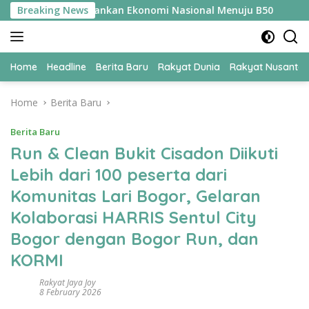
Skip
PER Jadi Kunci Amankan Ekonomi Nasional Menuju B50
Breaking News
Tim
to
content
Home
Headline
Berita Baru
Rakyat Dunia
Rakyat Nusanta
Home
Berita Baru
Berita Baru
Run & Clean Bukit Cisadon Diikuti
Lebih dari 100 peserta dari
Komunitas Lari Bogor, Gelaran
Kolaborasi HARRIS Sentul City
Bogor dengan Bogor Run, dan
KORMI
Rakyat Jaya Joy
8 February 2026