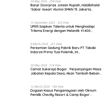
24 May 2026
258 View
Banjir Doorprize Jutaan Rupiah, Halalbihalal
‘Sabar Asean’ Alumni SMKN 15 Jakarta
Berlangsung ‘Pecah’
15 September 2025
253 View
UPER Siapkan Talenta untuk Menghadapi
Trilema Energi dengan Melantik ±1.400
Mahasiswa dan Naikkan Beasiswa 30% di
2025
6 March 2024
221 View
Peresmian Gedung Pabrik Baru PT Takaki
Indoroti Prima Tuai Polemik, Ini
Penjelasannya
30 May 2024
214 View
Camat Sukaraja Bogor : Perpanjangan Masa
Jabatan Kepala Desa, Akan Tambah Beban
dan Tanggungjawab yang Besar
12 March 2024
188 View
Dugaan Kasus Penganiayaan oleh Oknum
Pemilik Chevilly Resort & Camp Bogor
kepada Ketiga Karyawannya, Kini Berakhir
Damai