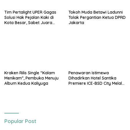
Tim Pertalight UPER Gagas
Tokoh Muda Betawi Ladunni
Solusi Hak Pejalan Kaki di
Tolak Pergantian Ketua DPRD
Kota Besar, Sabet Juara
Jakarta
Tiga Besar Nasional
Kraken Rilis Single “Kalam
Penawaran Istimewa
Menikam”, Pembuka Menuju
Dihadirkan Hotel Santika
Album Kedua Kaliyuga
Premiere ICE-BSD City Melalui
Promo “Chinese New Year
Dinner”
Popular Post