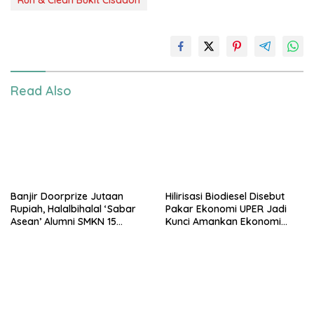
Run & Clean Bukit Cisadon
Read Also
Banjir Doorprize Jutaan
Hilirisasi Biodiesel Disebut
Rupiah, Halalbihalal ‘Sabar
Pakar Ekonomi UPER Jadi
Asean’ Alumni SMKN 15
Kunci Amankan Ekonomi
Jakarta Berlangsung ‘Pecah’
Nasional Menuju B50