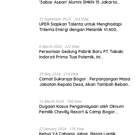
‘Sabar Asean’ Alumni SMKN 15 Jakarta
Berlangsung ‘Pecah’
15 September 2025
254 View
UPER Siapkan Talenta untuk Menghadapi
Trilema Energi dengan Melantik ±1.400
Mahasiswa dan Naikkan Beasiswa 30% di
2025
6 March 2024
222 View
Peresmian Gedung Pabrik Baru PT Takaki
Indoroti Prima Tuai Polemik, Ini
Penjelasannya
30 May 2024
214 View
Camat Sukaraja Bogor : Perpanjangan Masa
Jabatan Kepala Desa, Akan Tambah Beban
dan Tanggungjawab yang Besar
12 March 2024
188 View
Dugaan Kasus Penganiayaan oleh Oknum
Pemilik Chevilly Resort & Camp Bogor
kepada Ketiga Karyawannya, Kini Berakhir
Damai
27 January 2024
176 View
Ketua YJI Cabang Jabar, Resmi Lantik