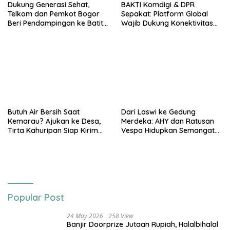
Dukung Generasi Sehat,
BAKTI Komdigi & DPR
Telkom dan Pemkot Bogor
Sepakat: Platform Global
Beri Pendampingan ke Batita
Wajib Dukung Konektivitas
Terdampak Stunting
3T
Butuh Air Bersih Saat
Dari Laswi ke Gedung
Kemarau? Ajukan ke Desa,
Merdeka: AHY dan Ratusan
Tirta Kahuripan Siap Kirim
Vespa Hidupkan Semangat
Tangki
Kemerdekaan
Popular Post
24 May 2026
258 View
Banjir Doorprize Jutaan Rupiah, Halalbihalal