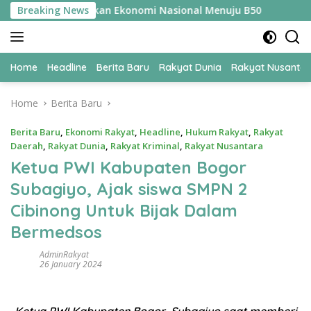
Skip
adi Kunci Amankan Ekonomi Nasional Menuju B50
Breaking News
Tim Per
to
content
Home
Headline
Berita Baru
Rakyat Dunia
Rakyat Nusanta
Home
Berita Baru
Berita Baru
,
Ekonomi Rakyat
,
Headline
,
Hukum Rakyat
,
Rakyat
Daerah
,
Rakyat Dunia
,
Rakyat Kriminal
,
Rakyat Nusantara
Ketua PWI Kabupaten Bogor
Subagiyo, Ajak siswa SMPN 2
Cibinong Untuk Bijak Dalam
Bermedsos
AdminRakyat
26 January 2024