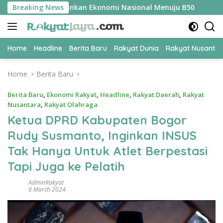
Skip
 Jadi Kunci Amankan Ekonomi Nasional Menuju B50
Breaking News
Tim Pe
to
content
Home
Headline
Berita Baru
Rakyat Dunia
Rakyat Nusanta
Home
Berita Baru
Berita Baru
,
Ekonomi Rakyat
,
Headline
,
Rakyat Daerah
,
Rakyat
Nusantara
,
Rakyat Olahraga
Ketua DPRD Kabupaten Bogor
Rudy Susmanto, Inginkan INSUS
Tak Hanya Untuk Atlet Berpestasi
Tapi Juga ke Pelatih
AdminRakyat
8 March 2024