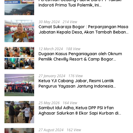
Indoroti Prima Tuai Polemik, Ini
Penjelasannya
30 May 2024
214 View
Camat Sukaraja Bogor : Perpanjangan Masa
Jabatan Kepala Desa, Akan Tambah Beban
dan Tanggungjawab yang Besar
12 March 2024
188 View
Dugaan Kasus Penganiayaan oleh Oknum
Pemilik Chevilly Resort & Camp Bogor
kepada Ketiga Karyawannya, Kini Berakhir
Damai
27 January 2024
176 View
Ketua YJI Cabang Jabar, Resmi Lantik
Pengurus Yayasan Jantung Indonesia
Tingkat Kabupaten Bogor
25 May 2026
164 View
Sambut Idul Adha, Ketua DPP PSI Irfan
Aghasar Salurkan 8 Ekor Sapi Kurban di
Kota Bogor dan Cianjur
27 August 2024
162 View