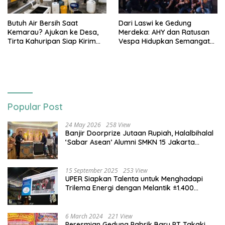
Butuh Air Bersih Saat
Dari Laswi ke Gedung
Kemarau? Ajukan ke Desa,
Merdeka: AHY dan Ratusan
Tirta Kahuripan Siap Kirim
Vespa Hidupkan Semangat
Tangki
Kemerdekaan
Popular Post
24 May 2026
258 View
Banjir Doorprize Jutaan Rupiah, Halalbihalal
‘Sabar Asean’ Alumni SMKN 15 Jakarta
Berlangsung ‘Pecah’
15 September 2025
253 View
UPER Siapkan Talenta untuk Menghadapi
Trilema Energi dengan Melantik ±1.400
Mahasiswa dan Naikkan Beasiswa 30% di
2025
6 March 2024
221 View
Peresmian Gedung Pabrik Baru PT Takaki