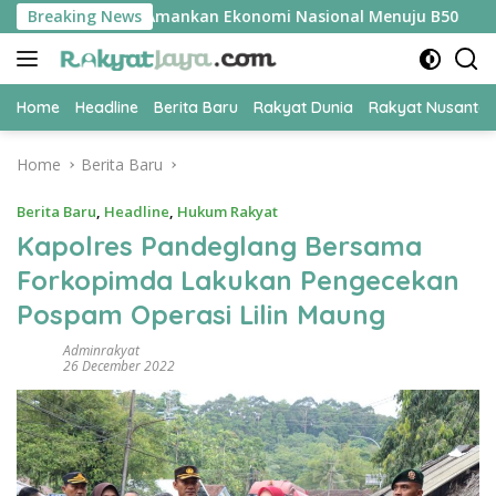
Skip
PER Jadi Kunci Amankan Ekonomi Nasional Menuju B50
Breaking News
Ti
to
content
Home
Headline
Berita Baru
Rakyat Dunia
Rakyat Nusanta
Home
Berita Baru
Berita Baru
,
Headline
,
Hukum Rakyat
Kapolres Pandeglang Bersama
Forkopimda Lakukan Pengecekan
Pospam Operasi Lilin Maung
Adminrakyat
26 December 2022