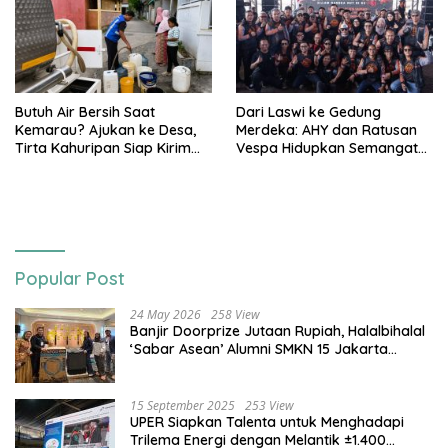
Butuh Air Bersih Saat
Dari Laswi ke Gedung
Kemarau? Ajukan ke Desa,
Merdeka: AHY dan Ratusan
Tirta Kahuripan Siap Kirim
Vespa Hidupkan Semangat
Tangki
Kemerdekaan
Popular Post
24 May 2026
258 View
Banjir Doorprize Jutaan Rupiah, Halalbihalal
‘Sabar Asean’ Alumni SMKN 15 Jakarta
Berlangsung ‘Pecah’
15 September 2025
253 View
UPER Siapkan Talenta untuk Menghadapi
Trilema Energi dengan Melantik ±1.400