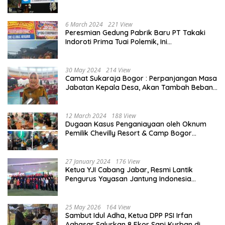
Mahasiswa dan Naikkan Beasiswa 30% di
2025
6 March 2024
221 View
Peresmian Gedung Pabrik Baru PT Takaki
Indoroti Prima Tuai Polemik, Ini
Penjelasannya
30 May 2024
214 View
Camat Sukaraja Bogor : Perpanjangan Masa
Jabatan Kepala Desa, Akan Tambah Beban
dan Tanggungjawab yang Besar
12 March 2024
188 View
Dugaan Kasus Penganiayaan oleh Oknum
Pemilik Chevilly Resort & Camp Bogor
kepada Ketiga Karyawannya, Kini Berakhir
Damai
27 January 2024
176 View
Ketua YJI Cabang Jabar, Resmi Lantik
Pengurus Yayasan Jantung Indonesia
Tingkat Kabupaten Bogor
25 May 2026
164 View
Sambut Idul Adha, Ketua DPP PSI Irfan
Aghasar Salurkan 8 Ekor Sapi Kurban di