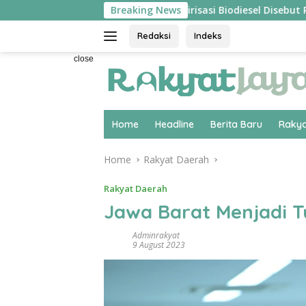
Skip
gsung ‘Pecah’
Hilirisasi Biodiesel Disebut Pakar Ekono
Breaking News
to
content
Redaksi
Indeks
close
Home
Headline
Berita Baru
Rakya
Home
Rakyat Daerah
Rakyat Daerah
Jawa Barat Menjadi T
Adminrakyat
9 August 2023