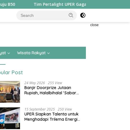
Tim Pertalight UPER Gagas Solusi Hak Pejalan Kaki di Kota Be
close
yat
Wisata Rakyat
ular Post
24 May 2026
255 View
Banjir Doorprize Jutaan
Rupiah, Halalbihalal ‘Sabar
Asean’ Alumni SMKN 15 Jakarta
Berlangsung ‘Pecah’
15 September 2025
250 View
UPER Siapkan Talenta untuk
Menghadapi Trilema Energi
dengan Melantik ±1.400
Mahasiswa dan Naikkan