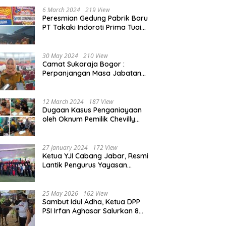
Beasiswa 30% di 2025
6 March 2024
219 View
Peresmian Gedung Pabrik Baru
PT Takaki Indoroti Prima Tuai
Polemik, Ini Penjelasannya
30 May 2024
210 View
Camat Sukaraja Bogor :
Perpanjangan Masa Jabatan
Kepala Desa, Akan Tambah
Beban dan Tanggungjawab
yang Besar
12 March 2024
187 View
Dugaan Kasus Penganiayaan
oleh Oknum Pemilik Chevilly
Resort & Camp Bogor kepada
Ketiga Karyawannya, Kini
Berakhir Damai
27 January 2024
172 View
Ketua YJI Cabang Jabar, Resmi
Lantik Pengurus Yayasan
Jantung Indonesia Tingkat
Kabupaten Bogor
25 May 2026
162 View
Sambut Idul Adha, Ketua DPP
PSI Irfan Aghasar Salurkan 8
Ekor Sapi Kurban di Kota