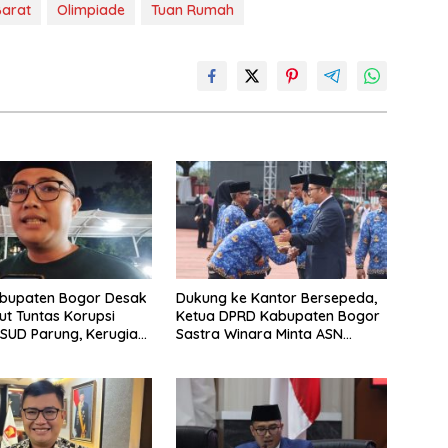
Barat
Olimpiade
Tuan Rumah
bupaten Bogor Desak
Dukung ke Kantor Bersepeda,
sut Tuntas Korupsi
Ketua DPRD Kabupaten Bogor
SUD Parung, Kerugian
Sastra Winara Minta ASN
9,1 Miliar
Hemat BBM