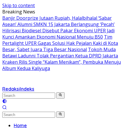
Skip to content
Breaking News
Banjir Doorprize Jutaan Rupiah, Halalbihalal ‘Sabar
Asean’ Alumni SMKN 15 Jakarta Berlangsung ‘Pecah’
Hilirisasi Biodiesel Disebut Pakar Ekonomi UPER Jadi
Kunci Amankan Ekonomi Nasional Menuju B50
Tim
Pertalight UPER Gagas Solusi Hak Pejalan Kaki di Kota
Besar, Sabet Juara Tiga Besar Nasional
Tokoh Muda
Betawi Ladunni Tolak Pergantian Ketua DPRD Jakarta
Kraken Rilis Single “Kalam Menikam”, Pembuka Menuju
Album Kedua Kaliyuga
Redaksi
Indeks
Home