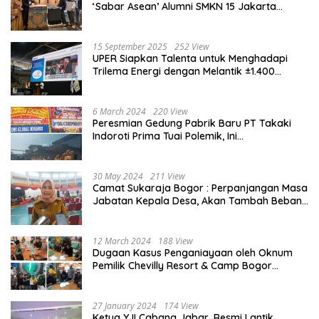
‘Sabar Asean’ Alumni SMKN 15 Jakarta
Berlangsung ‘Pecah’
15 September 2025
252 View
UPER Siapkan Talenta untuk Menghadapi
Trilema Energi dengan Melantik ±1.400
Mahasiswa dan Naikkan Beasiswa 30% di
2025
6 March 2024
220 View
Peresmian Gedung Pabrik Baru PT Takaki
Indoroti Prima Tuai Polemik, Ini
Penjelasannya
30 May 2024
211 View
Camat Sukaraja Bogor : Perpanjangan Masa
Jabatan Kepala Desa, Akan Tambah Beban
dan Tanggungjawab yang Besar
12 March 2024
188 View
Dugaan Kasus Penganiayaan oleh Oknum
Pemilik Chevilly Resort & Camp Bogor
kepada Ketiga Karyawannya, Kini Berakhir
Damai
27 January 2024
174 View
Ketua YJI Cabang Jabar, Resmi Lantik