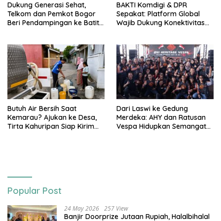
Dukung Generasi Sehat,
BAKTI Komdigi & DPR
Telkom dan Pemkot Bogor
Sepakat: Platform Global
Beri Pendampingan ke Batita
Wajib Dukung Konektivitas
Terdampak Stunting
3T
Butuh Air Bersih Saat
Dari Laswi ke Gedung
Kemarau? Ajukan ke Desa,
Merdeka: AHY dan Ratusan
Tirta Kahuripan Siap Kirim
Vespa Hidupkan Semangat
Tangki
Kemerdekaan
Popular Post
24 May 2026
257 View
Banjir Doorprize Jutaan Rupiah, Halalbihalal