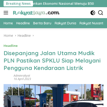
Skip
 Jadi Kunci Amankan Ekonomi Nasional Menuju B50
Breaking News
Tim Pe
to
content
Home
Headline
Berita Baru
Rakyat Dunia
Rakyat Nusanta
Home
Headline
Headline
Disepanjang Jalan Utama Mudik
PLN Pastikan SPKLU Siap Melayani
Pengguna Kendaraan Listrik
Adminrakyat
16 April 2023