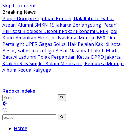
Skip to content
Breaking News
Banjir Doorprize Jutaan Rupiah, Halalbihalal ‘Sabar
Asean’ Alumni SMKN 15 Jakarta Berlangsung ‘Pecah’
Hilirisasi Biodiesel Disebut Pakar Ekonomi UPER Jadi
Kunci Amankan Ekonomi Nasional Menuju B50
Tim
Pertalight UPER Gagas Solusi Hak Pejalan Kaki di Kota
Besar, Sabet Juara Tiga Besar Nasional
Tokoh Muda
Betawi Ladunni Tolak Pergantian Ketua DPRD Jakarta
Kraken Rilis Single “Kalam Menikam”, Pembuka Menuju
Album Kedua Kaliyuga
Redaksi
Indeks
Home