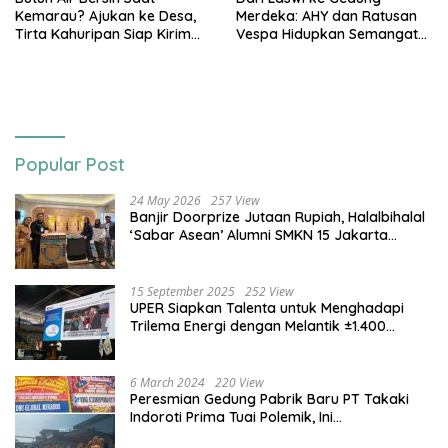
Kemarau? Ajukan ke Desa,
Merdeka: AHY dan Ratusan
Tirta Kahuripan Siap Kirim
Vespa Hidupkan Semangat
Tangki
Kemerdekaan
Popular Post
24 May 2026
257 View
Banjir Doorprize Jutaan Rupiah, Halalbihalal
‘Sabar Asean’ Alumni SMKN 15 Jakarta
Berlangsung ‘Pecah’
15 September 2025
252 View
UPER Siapkan Talenta untuk Menghadapi
Trilema Energi dengan Melantik ±1.400
Mahasiswa dan Naikkan Beasiswa 30% di
2025
6 March 2024
220 View
Peresmian Gedung Pabrik Baru PT Takaki
Indoroti Prima Tuai Polemik, Ini
Penjelasannya