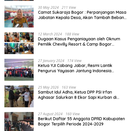
30 May 2024
211 View
Camat Sukaraja Bogor : Perpanjangan Masa
Jabatan Kepala Desa, Akan Tambah Beban
dan Tanggungjawab yang Besar
12 March 2024
188 View
Dugaan Kasus Penganiayaan oleh Oknum
Pemilik Chevilly Resort & Camp Bogor
kepada Ketiga Karyawannya, Kini Berakhir
Damai
27 January 2024
174 View
Ketua YJI Cabang Jabar, Resmi Lantik
Pengurus Yayasan Jantung Indonesia
Tingkat Kabupaten Bogor
25 May 2026
163 View
Sambut Idul Adha, Ketua DPP PSI Irfan
Aghasar Salurkan 8 Ekor Sapi Kurban di
Kota Bogor dan Cianjur
27 August 2024
160 View
Berikut Daftar 55 Anggota DPRD Kabupaten
Bogor Terpilih Periode 2024-2029