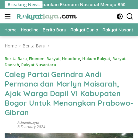
Skip
ER Jadi Kunci Amankan Ekonomi Nasional Menuju B50
Breaking News
Tim
to
content
Home
Headline
Berita Baru
Rakyat Dunia
Rakyat Nusanta
Home
Berita Baru
Berita Baru
,
Ekonomi Rakyat
,
Headline
,
Hukum Rakyat
,
Rakyat
Daerah
,
Rakyat Nusantara
Caleg Partai Gerindra Andi
Permana dan Marlyn Maisarah,
Ajak Warga Dapil VI Kabupaten
Bogor Untuk Menangkan Prabowo-
Gibran
AdminRakyat
8 February 2024