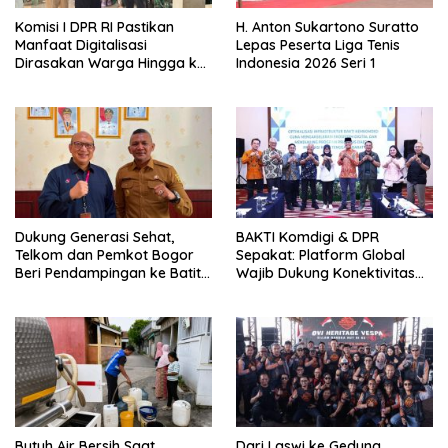
Komisi I DPR RI Pastikan
H. Anton Sukartono Suratto
Manfaat Digitalisasi
Lepas Peserta Liga Tenis
Dirasakan Warga Hingga ke
Indonesia 2026 Seri 1
Desa
Dukung Generasi Sehat,
BAKTI Komdigi & DPR
Telkom dan Pemkot Bogor
Sepakat: Platform Global
Beri Pendampingan ke Batita
Wajib Dukung Konektivitas
Terdampak Stunting
3T
Butuh Air Bersih Saat
Dari Laswi ke Gedung