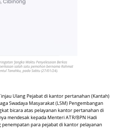
peringatan ‘Jangka Waktu Penyelesaian Berkas
mberkasan salah satu pemohon bernama Rahmat
 Sentul Tanahku, pada Sabtu (27/01/24).
njau Ulang Pejabat di kantor pertanahan (Kantah)
baga Swadaya Masyarakat (LSM) Pengembangan
gkat bicara atas pelayanan kantor pertanahan di
aknya mendesak kepada Menteri ATR/BPN Hadi
g penempatan para pejabat di kantor pelayanan