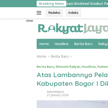
Skip
 ‘Pecah’
Hilirisasi Biodiesel Disebut Pakar Ekonomi U
Breaking News
to
content
Redaksi
Indeks
close
Home
Headline
Berita Baru
Rakya
Home
Berita Baru
Berita Baru
,
Ekonomi Rakyat
,
Headline
,
Hukum
Atas Lambannya Pela
Kabupaten Bogor I D
AdminRakyat
27 January 2024