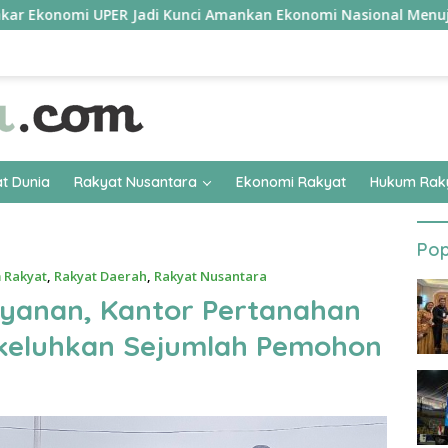
PER Jadi Kunci Amankan Ekonomi Nasional Menuju B50
Tim
t Dunia
Rakyat Nusantara
Ekonomi Rakyat
Hukum Rak
Pop
 Rakyat
,
Rakyat Daerah
,
Rakyat Nusantara
yanan, Kantor Pertanahan
ikeluhkan Sejumlah Pemohon