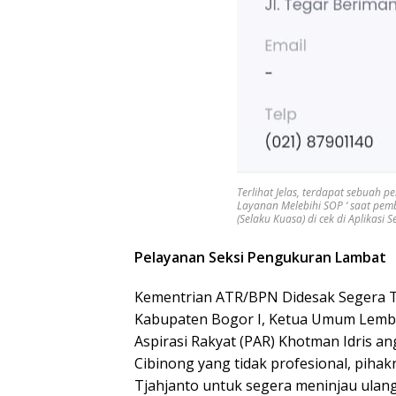
Terlihat Jelas, terdapat sebuah 
Layanan Melebihi SOP ‘ saat pe
(Selaku Kuasa) di cek di Aplikasi
Pelayanan Seksi Pengukuran Lambat
Kementrian ATR/BPN Didesak Segera Ti
Kabupaten Bogor I, Ketua Umum Lem
Aspirasi Rakyat (PAR) Khotman Idris an
Cibinong yang tidak profesional, pih
Tjahjanto untuk segera meninjau ulan