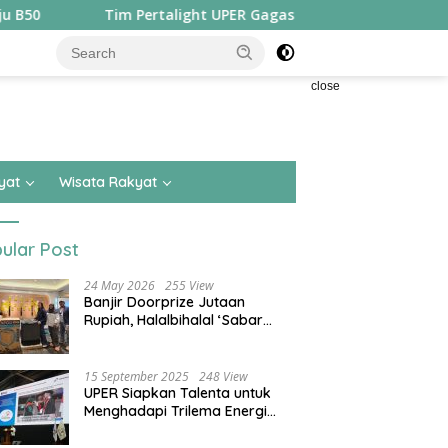
 Pertalight UPER Gagas Solusi Hak Pejalan Kaki di Kota Besar, 
close
yat
Wisata Rakyat
ular Post
24 May 2026
255 View
Banjir Doorprize Jutaan
Rupiah, Halalbihalal ‘Sabar
Asean’ Alumni SMKN 15 Jakarta
Berlangsung ‘Pecah’
15 September 2025
248 View
UPER Siapkan Talenta untuk
Menghadapi Trilema Energi
dengan Melantik ±1.400
Mahasiswa dan Naikkan