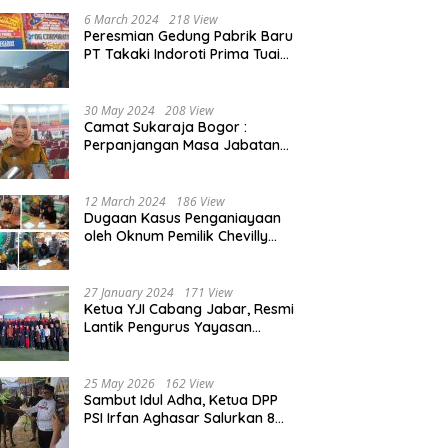
Beasiswa 30% di 2025
6 March 2024
218 View
Peresmian Gedung Pabrik Baru
PT Takaki Indoroti Prima Tuai
Polemik, Ini Penjelasannya
30 May 2024
208 View
Camat Sukaraja Bogor :
Perpanjangan Masa Jabatan
Kepala Desa, Akan Tambah
Beban dan Tanggungjawab
yang Besar
12 March 2024
186 View
Dugaan Kasus Penganiayaan
oleh Oknum Pemilik Chevilly
Resort & Camp Bogor kepada
Ketiga Karyawannya, Kini
Berakhir Damai
27 January 2024
171 View
Ketua YJI Cabang Jabar, Resmi
Lantik Pengurus Yayasan
Jantung Indonesia Tingkat
Kabupaten Bogor
25 May 2026
162 View
Sambut Idul Adha, Ketua DPP
PSI Irfan Aghasar Salurkan 8
Ekor Sapi Kurban di Kota