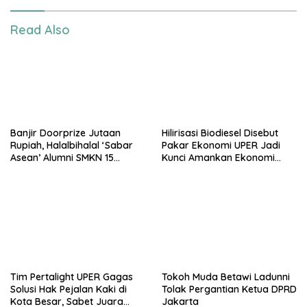
Read Also
Banjir Doorprize Jutaan
Hilirisasi Biodiesel Disebut
Rupiah, Halalbihalal ‘Sabar
Pakar Ekonomi UPER Jadi
Asean’ Alumni SMKN 15
Kunci Amankan Ekonomi
Jakarta Berlangsung ‘Pecah’
Nasional Menuju B50
Tim Pertalight UPER Gagas
Tokoh Muda Betawi Ladunni
Solusi Hak Pejalan Kaki di
Tolak Pergantian Ketua DPRD
Kota Besar, Sabet Juara
Jakarta