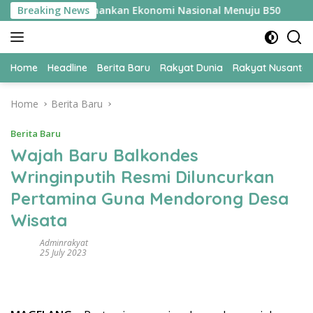
Skip
UPER Jadi Kunci Amankan Ekonomi Nasional Menuju B50
Breaking News
T
to
content
Home
Headline
Berita Baru
Rakyat Dunia
Rakyat Nusanta
Home
Berita Baru
Berita Baru
Wajah Baru Balkondes
Wringinputih Resmi Diluncurkan
Pertamina Guna Mendorong Desa
Wisata
Adminrakyat
25 July 2023