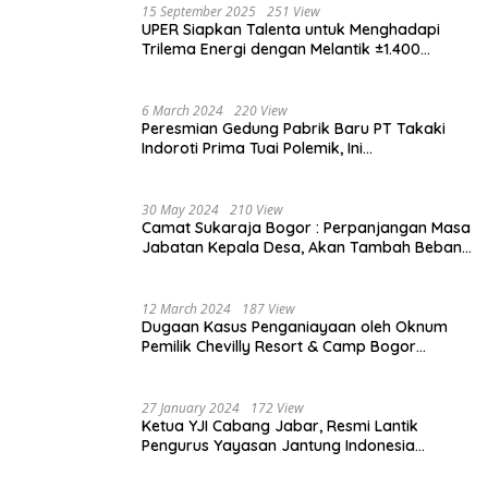
15 September 2025
251 View
UPER Siapkan Talenta untuk Menghadapi
Trilema Energi dengan Melantik ±1.400
Mahasiswa dan Naikkan Beasiswa 30% di
2025
6 March 2024
220 View
Peresmian Gedung Pabrik Baru PT Takaki
Indoroti Prima Tuai Polemik, Ini
Penjelasannya
30 May 2024
210 View
Camat Sukaraja Bogor : Perpanjangan Masa
Jabatan Kepala Desa, Akan Tambah Beban
dan Tanggungjawab yang Besar
12 March 2024
187 View
Dugaan Kasus Penganiayaan oleh Oknum
Pemilik Chevilly Resort & Camp Bogor
kepada Ketiga Karyawannya, Kini Berakhir
Damai
27 January 2024
172 View
Ketua YJI Cabang Jabar, Resmi Lantik
Pengurus Yayasan Jantung Indonesia
Tingkat Kabupaten Bogor