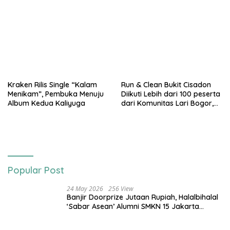
Tiga Besar Nasional
Kraken Rilis Single “Kalam
Run & Clean Bukit Cisadon
Menikam”, Pembuka Menuju
Diikuti Lebih dari 100 peserta
Album Kedua Kaliyuga
dari Komunitas Lari Bogor,
Gelaran Kolaborasi HARRIS
Sentul City Bogor dengan
Bogor Run, dan KORMI
Popular Post
24 May 2026
256 View
Banjir Doorprize Jutaan Rupiah, Halalbihalal
‘Sabar Asean’ Alumni SMKN 15 Jakarta
Berlangsung ‘Pecah’