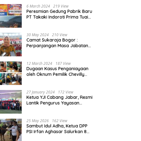
Beasiswa 30% di 2025
6 March 2024
219 View
Peresmian Gedung Pabrik Baru
PT Takaki Indoroti Prima Tuai
Polemik, Ini Penjelasannya
30 May 2024
210 View
Camat Sukaraja Bogor :
Perpanjangan Masa Jabatan
Kepala Desa, Akan Tambah
Beban dan Tanggungjawab
yang Besar
12 March 2024
187 View
Dugaan Kasus Penganiayaan
oleh Oknum Pemilik Chevilly
Resort & Camp Bogor kepada
Ketiga Karyawannya, Kini
Berakhir Damai
27 January 2024
172 View
Ketua YJI Cabang Jabar, Resmi
Lantik Pengurus Yayasan
Jantung Indonesia Tingkat
Kabupaten Bogor
25 May 2026
162 View
Sambut Idul Adha, Ketua DPP
PSI Irfan Aghasar Salurkan 8
Ekor Sapi Kurban di Kota