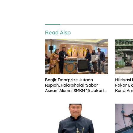
Read Also
Banjir Doorprize Jutaan
Hilirisas
Rupiah, Halalbihalal ‘Sabar
Pakar Ek
Asean’ Alumni SMKN 15 Jakarta
Kunci A
Berlangsung ‘Pecah’
Nasional