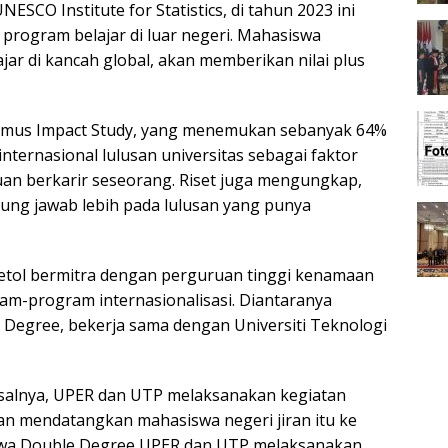
ESCO Institute for Statistics, di tahun 2023 ini
 program belajar di luar negeri. Mahasiswa
r di kancah global, akan memberikan nilai plus
rasmus Impact Study, yang menemukan sebanyak 64%
ternasional lulusan universitas sebagai faktor
 berkarir seseorang. Riset juga mengungkap,
ng jawab lebih pada lulusan yang punya
 getol bermitra dengan perguruan tinggi kenamaan
-program internasionalisasi. Diantaranya
Degree, bekerja sama dengan Universiti Teknologi
 misalnya, UPER dan UTP melaksanakan kegiatan
an mendatangkan mahasiswa negeri jiran itu ke
siswa Double Degree UPER dan UTP melaksanakan