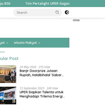
Tim Pertalight UPER Gagas Solusi Hak Pejalan Kaki di Kota Bes
close
yat
Wisata Rakyat
ular Post
24 May 2026
255 View
Banjir Doorprize Jutaan
Rupiah, Halalbihalal ‘Sabar
Asean’ Alumni SMKN 15 Jakarta
Berlangsung ‘Pecah’
15 September 2025
249 View
UPER Siapkan Talenta untuk
Menghadapi Trilema Energi
dengan Melantik ±1.400
Mahasiswa dan Naikkan