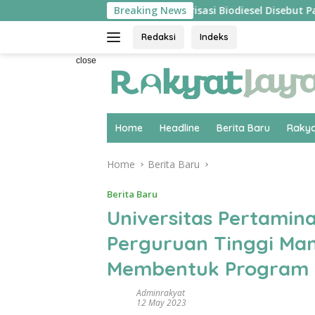
Skip
sung ‘Pecah’
Hilirisasi Biodiesel Disebut Pakar Ekono
Breaking News
to
content
Redaksi
Indeks
close
Home
Headline
Berita Baru
Rakya
Home
Berita Baru
Berita Baru
Universitas Pertamin
Perguruan Tinggi Ma
Membentuk Program In
Adminrakyat
12 May 2023