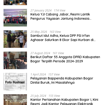
kepada Ketiga Karyawannya, Kini Berakhir
Damai
27 January 2024
174 View
Ketua YJI Cabang Jabar, Resmi Lantik
Pengurus Yayasan Jantung Indonesia
Tingkat Kabupaten Bogor
25 May 2026
163 View
Sambut Idul Adha, Ketua DPP PSI Irfan
Aghasar Salurkan 8 Ekor Sapi Kurban di
Kota Bogor dan Cianjur
27 August 2024
161 View
Berikut Daftar 55 Anggota DPRD Kabupaten
Bogor Terpilih Periode 2024-2029
1 April 2024
157 View
Pelayanan Bappenda Kabupaten Bogor
Dinilai Buruk, Ini Masalahnya
25 July 2024
155 View
Kantor Pertanahan Kabupaten Bogor I, Kini
Resmi Jadi Kantor Pelayanan Elektronik