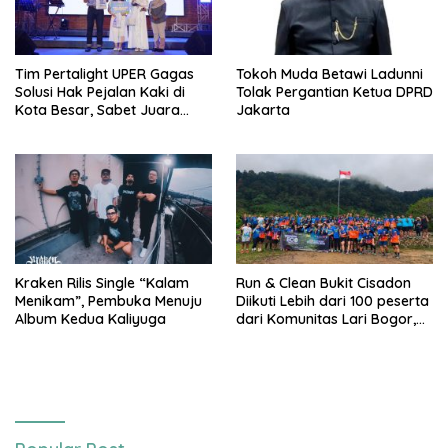
Tim Pertalight UPER Gagas
Tokoh Muda Betawi Ladunni
Solusi Hak Pejalan Kaki di
Tolak Pergantian Ketua DPRD
Kota Besar, Sabet Juara
Jakarta
Tiga Besar Nasional
Kraken Rilis Single “Kalam
Run & Clean Bukit Cisadon
Menikam”, Pembuka Menuju
Diikuti Lebih dari 100 peserta
Album Kedua Kaliyuga
dari Komunitas Lari Bogor,
Gelaran Kolaborasi HARRIS
Sentul City Bogor dengan
Bogor Run, dan KORMI