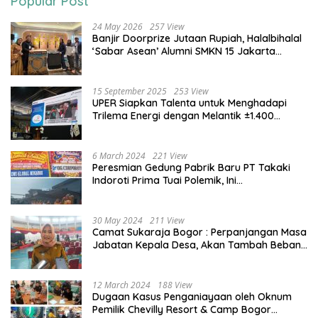
Popular Post
24 May 2026
257 View
Banjir Doorprize Jutaan Rupiah, Halalbihalal
‘Sabar Asean’ Alumni SMKN 15 Jakarta
Berlangsung ‘Pecah’
15 September 2025
253 View
UPER Siapkan Talenta untuk Menghadapi
Trilema Energi dengan Melantik ±1.400
Mahasiswa dan Naikkan Beasiswa 30% di
2025
6 March 2024
221 View
Peresmian Gedung Pabrik Baru PT Takaki
Indoroti Prima Tuai Polemik, Ini
Penjelasannya
30 May 2024
211 View
Camat Sukaraja Bogor : Perpanjangan Masa
Jabatan Kepala Desa, Akan Tambah Beban
dan Tanggungjawab yang Besar
12 March 2024
188 View
Dugaan Kasus Penganiayaan oleh Oknum
Pemilik Chevilly Resort & Camp Bogor