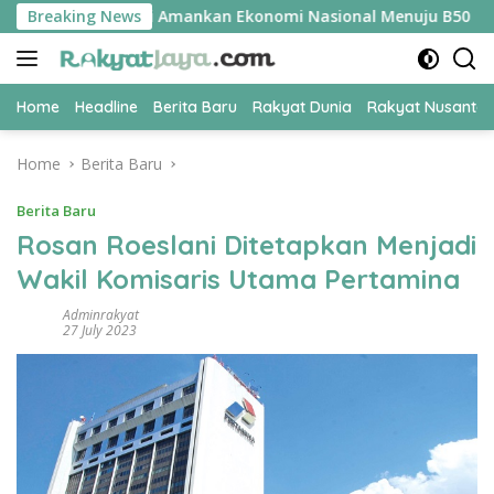
Skip
i UPER Jadi Kunci Amankan Ekonomi Nasional Menuju B50
Breaking News
to
content
Home
Headline
Berita Baru
Rakyat Dunia
Rakyat Nusanta
Home
Berita Baru
Berita Baru
Rosan Roeslani Ditetapkan Menjadi
Wakil Komisaris Utama Pertamina
Adminrakyat
27 July 2023