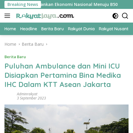
Skip
R Jadi Kunci Amankan Ekonomi Nasional Menuju B50
Breaking News
Tim P
to
content
Home
Headline
Berita Baru
Rakyat Dunia
Rakyat Nusanta
Home
Berita Baru
Berita Baru
Puluhan Ambulance dan Mini ICU
Disiapkan Pertamina Bina Medika
IHC Dalam KTT Asean Jakarta
Adminrakyat
3 September 2023