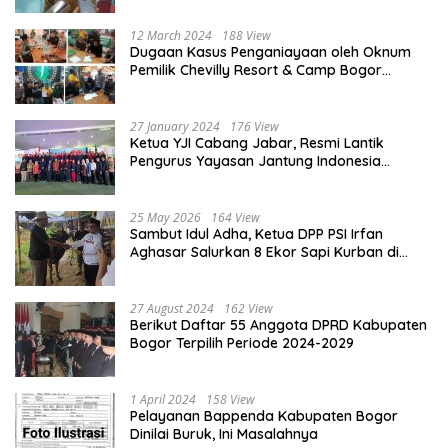
12 March 2024
188 View
Dugaan Kasus Penganiayaan oleh Oknum
Pemilik Chevilly Resort & Camp Bogor
kepada Ketiga Karyawannya, Kini Berakhir
Damai
27 January 2024
176 View
Ketua YJI Cabang Jabar, Resmi Lantik
Pengurus Yayasan Jantung Indonesia
Tingkat Kabupaten Bogor
25 May 2026
164 View
Sambut Idul Adha, Ketua DPP PSI Irfan
Aghasar Salurkan 8 Ekor Sapi Kurban di
Kota Bogor dan Cianjur
27 August 2024
162 View
Berikut Daftar 55 Anggota DPRD Kabupaten
Bogor Terpilih Periode 2024-2029
1 April 2024
158 View
Pelayanan Bappenda Kabupaten Bogor
Dinilai Buruk, Ini Masalahnya