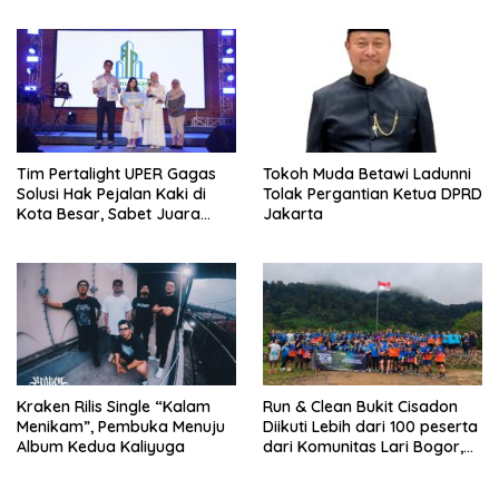
Jakarta Berlangsung ‘Pecah’
Nasional Menuju B50
Tim Pertalight UPER Gagas
Tokoh Muda Betawi Ladunni
Solusi Hak Pejalan Kaki di
Tolak Pergantian Ketua DPRD
Kota Besar, Sabet Juara
Jakarta
Tiga Besar Nasional
Kraken Rilis Single “Kalam
Run & Clean Bukit Cisadon
Menikam”, Pembuka Menuju
Diikuti Lebih dari 100 peserta
Album Kedua Kaliyuga
dari Komunitas Lari Bogor,
Gelaran Kolaborasi HARRIS
Sentul City Bogor dengan