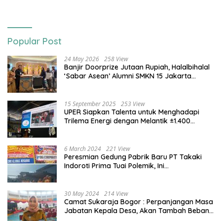
Bogor Run, dan KORMI
Popular Post
24 May 2026
258 View
Banjir Doorprize Jutaan Rupiah, Halalbihalal
‘Sabar Asean’ Alumni SMKN 15 Jakarta
Berlangsung ‘Pecah’
15 September 2025
253 View
UPER Siapkan Talenta untuk Menghadapi
Trilema Energi dengan Melantik ±1.400
Mahasiswa dan Naikkan Beasiswa 30% di
2025
6 March 2024
221 View
Peresmian Gedung Pabrik Baru PT Takaki
Indoroti Prima Tuai Polemik, Ini
Penjelasannya
30 May 2024
214 View
Camat Sukaraja Bogor : Perpanjangan Masa
Jabatan Kepala Desa, Akan Tambah Beban
dan Tanggungjawab yang Besar