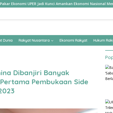
nomi UPER Jadi Kunci Amankan Ekonomi Nasional Menuju B50
t Dunia
Rakyat Nusantara
Ekonomi Rakyat
Hukum Rak
Pop
na Dibanjiri Banyak
 Pertama Pembukaan Side
2023