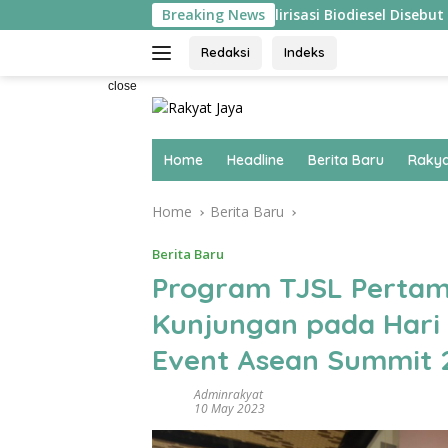
Skip
angsung ‘Pecah’
Breaking News
Hilirisasi Biodiesel Disebut Pakar Eko
to
content
Redaksi
Indeks
close
Home
Headline
Berita Baru
Rakya
Home
Berita Baru
Berita Baru
Program TJSL Pertami
Kunjungan pada Hari
Event Asean Summit 
Adminrakyat
10 May 2023