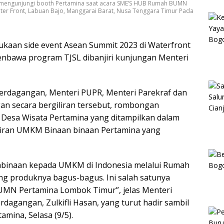
o mengunjungi booth Pertamina saat acara SME’S HUB Rumah BUMN
ter Front, Labuan Bajo, Manggarai Barat, Nusa Tenggara Timur Pada
kaan side event Asean Summit 2023 di Waterfront
nbawa program TJSL dibanjiri kunjungan Menteri
erdagangan, Menteri PUPR, Menteri Parekraf dan
an secara bergiliran tersebut, rombongan
Desa Wisata Pertamina yang ditampilkan dalam
diran UMKM Binaan binaan Pertamina yang
inaan kepada UMKM di Indonesia melalui Rumah
 produknya bagus-bagus. Ini salah satunya
UMN Pertamina Lombok Timur”, jelas Menteri
dagangan, Zulkifli Hasan, yang turut hadir sambil
mina, Selasa (9/5).