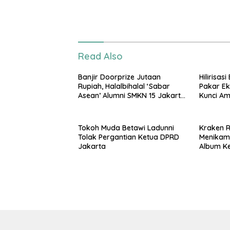
Read Also
Banjir Doorprize Jutaan
Hilirisas
Rupiah, Halalbihalal ‘Sabar
Pakar Ek
Asean’ Alumni SMKN 15 Jakarta
Kunci A
Berlangsung ‘Pecah’
Nasional
Tokoh Muda Betawi Ladunni
Kraken Ri
Tolak Pergantian Ketua DPRD
Menikam
Jakarta
Album K