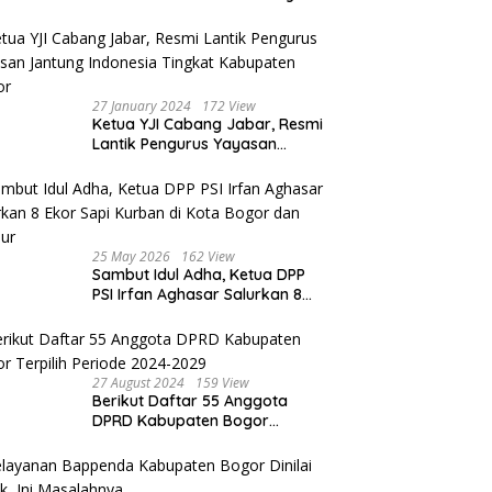
Resort & Camp Bogor kepada
Ketiga Karyawannya, Kini
Berakhir Damai
27 January 2024
172 View
Ketua YJI Cabang Jabar, Resmi
Lantik Pengurus Yayasan
Jantung Indonesia Tingkat
Kabupaten Bogor
25 May 2026
162 View
Sambut Idul Adha, Ketua DPP
PSI Irfan Aghasar Salurkan 8
Ekor Sapi Kurban di Kota
Bogor dan Cianjur
27 August 2024
159 View
Berikut Daftar 55 Anggota
DPRD Kabupaten Bogor
Terpilih Periode 2024-2029