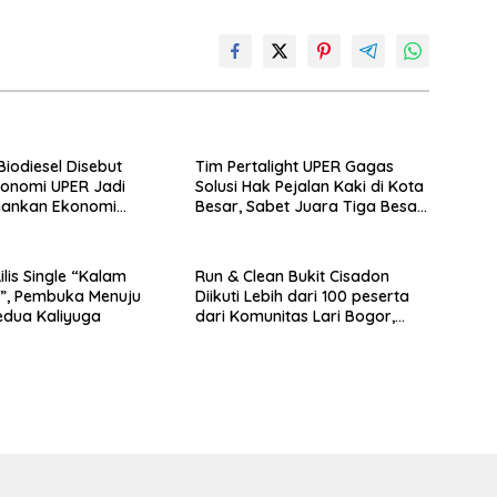
i Biodiesel Disebut
Tim Pertalight UPER Gagas
onomi UPER Jadi
Solusi Hak Pejalan Kaki di Kota
mankan Ekonomi
Besar, Sabet Juara Tiga Besar
 Menuju B50
Nasional
lis Single “Kalam
Run & Clean Bukit Cisadon
”, Pembuka Menuju
Diikuti Lebih dari 100 peserta
edua Kaliyuga
dari Komunitas Lari Bogor,
Gelaran Kolaborasi HARRIS
Sentul City Bogor dengan
Bogor Run, dan KORMI