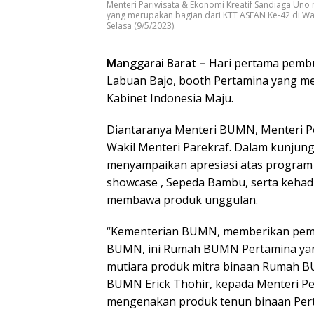
Menteri Pariwisata & Ekonomi Kreatif Sandiaga Un
yang merupakan bagian dari KTT ASEAN Ke-42 di Wa
Selasa (9/5/2023).
Manggarai Barat –
Hari pertama pembu
Labuan Bajo, booth Pertamina yang me
Kabinet Indonesia Maju.
Diantaranya Menteri BUMN, Menteri P
Wakil Menteri Parekraf. Dalam kunjung
menyampaikan apresiasi atas program 
showcase , Sepeda Bambu, serta keha
membawa produk unggulan.
“Kementerian BUMN, memberikan pemb
BUMN, ini Rumah BUMN Pertamina yang
mutiara produk mitra binaan Rumah B
BUMN Erick Thohir, kepada Menteri Per
mengenakan produk tenun binaan Perta