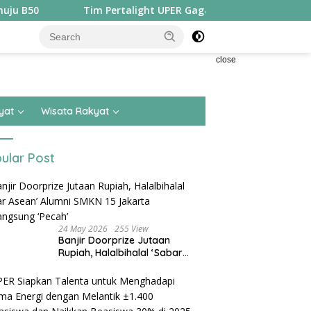
Tim Pertalight UPER Gagas Solusi Hak Pejalan Kaki di Kota 
close
yat
Wisata Rakyat
ular Post
24 May 2026
255 View
Banjir Doorprize Jutaan
Rupiah, Halalbihalal ‘Sabar
Asean’ Alumni SMKN 15 Jakarta
Berlangsung ‘Pecah’