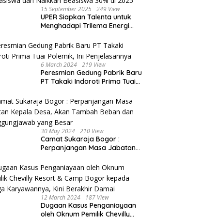
15 September 2025
249 View
UPER Siapkan Talenta untuk
Menghadapi Trilema Energi
dengan Melantik ±1.400
Mahasiswa dan Naikkan
Beasiswa 30% di 2025
6 March 2024
219 View
Peresmian Gedung Pabrik Baru
PT Takaki Indoroti Prima Tuai
Polemik, Ini Penjelasannya
30 May 2024
210 View
Camat Sukaraja Bogor :
Perpanjangan Masa Jabatan
Kepala Desa, Akan Tambah
Beban dan Tanggungjawab
yang Besar
12 March 2024
187 View
Dugaan Kasus Penganiayaan
oleh Oknum Pemilik Chevilly