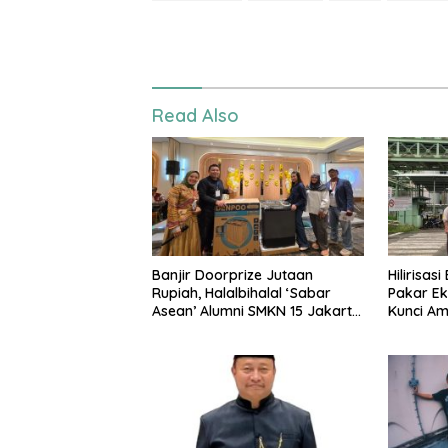
Read Also
Banjir Doorprize Jutaan
Hilirisas
Rupiah, Halalbihalal ‘Sabar
Pakar Ek
Asean’ Alumni SMKN 15 Jakarta
Kunci A
Berlangsung ‘Pecah’
Nasional