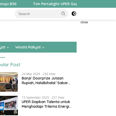
Tim Pertalight UPER Gagas Solusi Hak Pejalan Kaki di Kota B
close
yat
Wisata Rakyat
ular Post
24 May 2026
256 View
Banjir Doorprize Jutaan
Rupiah, Halalbihalal ‘Sabar
Asean’ Alumni SMKN 15 Jakarta
Berlangsung ‘Pecah’
15 September 2025
251 View
UPER Siapkan Talenta untuk
Menghadapi Trilema Energi
dengan Melantik ±1.400
Mahasiswa dan Naikkan