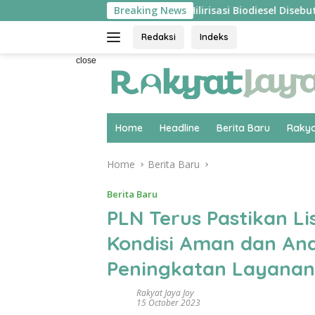
Skip
ngsung ‘Pecah’
Breaking News
Hilirisasi Biodiesel Disebut Pakar Eko
to
content
Redaksi
Indeks
close
Home
Headline
Berita Baru
Rakya
Home
Berita Baru
Berita Baru
PLN Terus Pastikan Li
Kondisi Aman dan An
Peningkatan Layanan
Rakyat Jaya Joy
15 October 2023