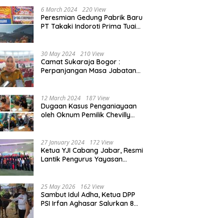
Beasiswa 30% di 2025
6 March 2024
220 View
Peresmian Gedung Pabrik Baru
PT Takaki Indoroti Prima Tuai
Polemik, Ini Penjelasannya
30 May 2024
210 View
Camat Sukaraja Bogor :
Perpanjangan Masa Jabatan
Kepala Desa, Akan Tambah
Beban dan Tanggungjawab
yang Besar
12 March 2024
187 View
Dugaan Kasus Penganiayaan
oleh Oknum Pemilik Chevilly
Resort & Camp Bogor kepada
Ketiga Karyawannya, Kini
Berakhir Damai
27 January 2024
172 View
Ketua YJI Cabang Jabar, Resmi
Lantik Pengurus Yayasan
Jantung Indonesia Tingkat
Kabupaten Bogor
25 May 2026
162 View
Sambut Idul Adha, Ketua DPP
PSI Irfan Aghasar Salurkan 8
Ekor Sapi Kurban di Kota