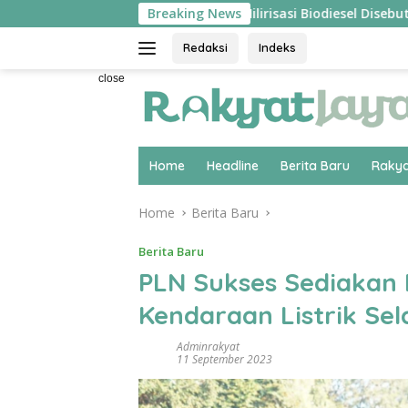
Skip
langsung ‘Pecah’
Breaking News
Hilirisasi Biodiesel Disebut Pakar E
to
content
Redaksi
Indeks
close
Home
Headline
Berita Baru
Rakya
Home
Berita Baru
Berita Baru
PLN Sukses Sediakan 
Kendaraan Listrik Se
Adminrakyat
11 September 2023