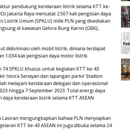
ktur pendukung kendaraan listrik selama KTT ke-
ID) Jakarta Raya mencatat 2.507 kali pengisian daya
an Listrik Umum (SPKLU) milik PLN yang disediakan
ngsung di kawasan Gelora Bung Karno (GBK),
ut didominasi oleh mobil listrik, dimana terdapat
an 1.034 kali pengisian daya motor listrik.
n 74 SPKLU khusus untuk kegiatan KTT ke-43
ir Istora Senayan dan lapangan parkir Stadion
elah melayani kendaraan delegasi dan operasional
023 hingga 7 September 2023. Total energi daya
an daya kendaraan listrik selama KTT ASEAN
ya Lasiran mengungkapkan bahwa PLN menyiapkan
gelaran KTT ke-43 ASEAN ini juga dibuka selama 24