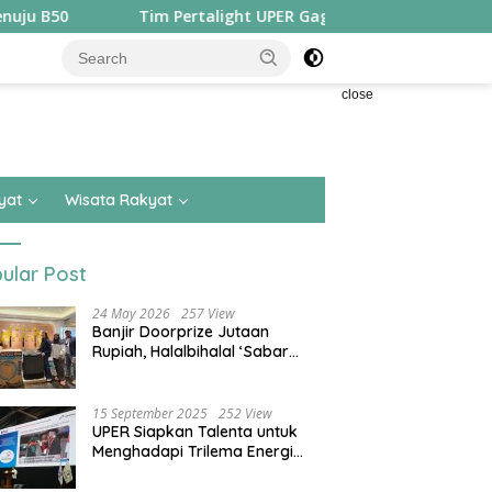
Tim Pertalight UPER Gagas Solusi Hak Pejalan Kaki di Kota
close
yat
Wisata Rakyat
ular Post
24 May 2026
257 View
Banjir Doorprize Jutaan
Rupiah, Halalbihalal ‘Sabar
Asean’ Alumni SMKN 15 Jakarta
Berlangsung ‘Pecah’
15 September 2025
252 View
UPER Siapkan Talenta untuk
Menghadapi Trilema Energi
dengan Melantik ±1.400
Mahasiswa dan Naikkan