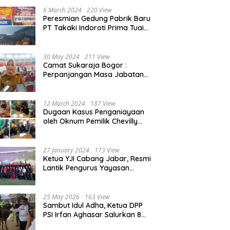
Beasiswa 30% di 2025
6 March 2024
220 View
Peresmian Gedung Pabrik Baru
PT Takaki Indoroti Prima Tuai
Polemik, Ini Penjelasannya
30 May 2024
211 View
Camat Sukaraja Bogor :
Perpanjangan Masa Jabatan
Kepala Desa, Akan Tambah
Beban dan Tanggungjawab
yang Besar
12 March 2024
187 View
Dugaan Kasus Penganiayaan
oleh Oknum Pemilik Chevilly
Resort & Camp Bogor kepada
Ketiga Karyawannya, Kini
Berakhir Damai
27 January 2024
173 View
Ketua YJI Cabang Jabar, Resmi
Lantik Pengurus Yayasan
Jantung Indonesia Tingkat
Kabupaten Bogor
25 May 2026
163 View
Sambut Idul Adha, Ketua DPP
PSI Irfan Aghasar Salurkan 8
Ekor Sapi Kurban di Kota