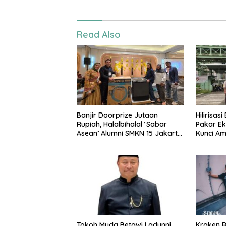
Read Also
Banjir Doorprize Jutaan
Hilirisas
Rupiah, Halalbihalal ‘Sabar
Pakar Ek
Asean’ Alumni SMKN 15 Jakarta
Kunci A
Berlangsung ‘Pecah’
Nasional
Tokoh Muda Betawi Ladunni
Kraken Ri