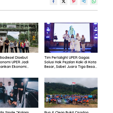
i Biodiesel Disebut
Tim Pertalight UPER Gagas
onomi UPER Jadi
Solusi Hak Pejalan Kaki di Kota
mankan Ekonomi
Besar, Sabet Juara Tiga Besar
 Menuju B50
Nasional
lis Single “Kalam
Run & Clean Bukit Cisadon