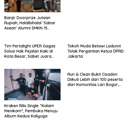
Nasional Menuju B50
Banjir Doorprize Jutaan
Rupiah, Halalbihalal ‘Sabar
Asean’ Alumni SMKN 15
Jakarta Berlangsung ‘Pecah’
Tim Pertalight UPER Gagas
Tokoh Muda Betawi Ladunni
Solusi Hak Pejalan Kaki di
Tolak Pergantian Ketua DPRD
Kota Besar, Sabet Juara
Jakarta
Tiga Besar Nasional
Run & Clean Bukit Cisadon
Diikuti Lebih dari 100 peserta
dari Komunitas Lari Bogor,
Gelaran Kolaborasi HARRIS
Sentul City Bogor dengan
Bogor Run, dan KORMI
Kraken Rilis Single “Kalam
Menikam”, Pembuka Menuju
Album Kedua Kaliyuga