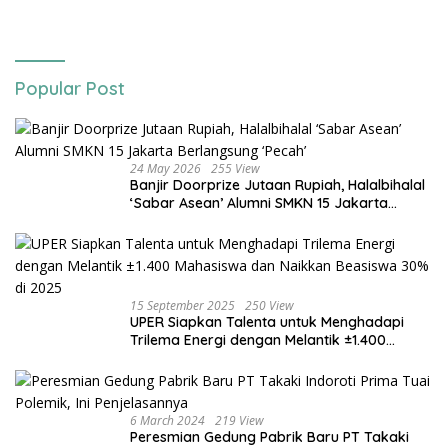
Popular Post
24 May 2026
255 View
Banjir Doorprize Jutaan Rupiah, Halalbihalal
‘Sabar Asean’ Alumni SMKN 15 Jakarta
Berlangsung ‘Pecah’
15 September 2025
250 View
UPER Siapkan Talenta untuk Menghadapi
Trilema Energi dengan Melantik ±1.400
Mahasiswa dan Naikkan Beasiswa 30% di
2025
6 March 2024
219 View
Peresmian Gedung Pabrik Baru PT Takaki