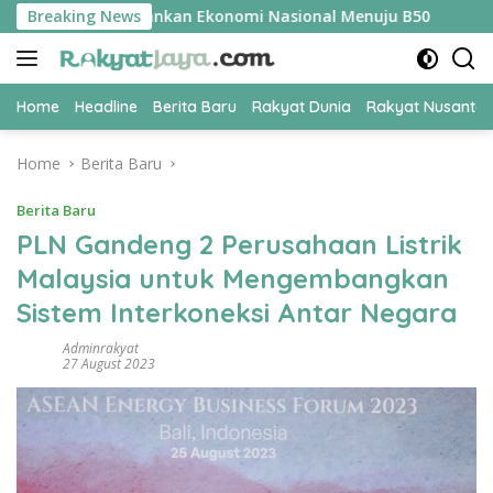
Skip
 Jadi Kunci Amankan Ekonomi Nasional Menuju B50
Breaking News
Tim Pe
to
content
Home
Headline
Berita Baru
Rakyat Dunia
Rakyat Nusanta
Home
Berita Baru
Berita Baru
PLN Gandeng 2 Perusahaan Listrik
Malaysia untuk Mengembangkan
Sistem Interkoneksi Antar Negara
Adminrakyat
27 August 2023