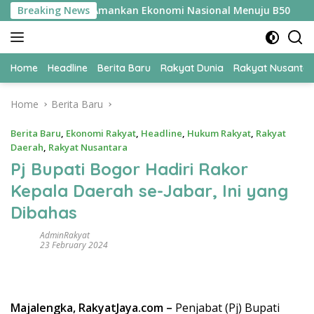
Skip
i UPER Jadi Kunci Amankan Ekonomi Nasional Menuju B50
Breaking News
to
content
Home
Headline
Berita Baru
Rakyat Dunia
Rakyat Nusanta
Home
Berita Baru
Berita Baru
,
Ekonomi Rakyat
,
Headline
,
Hukum Rakyat
,
Rakyat
Daerah
,
Rakyat Nusantara
Pj Bupati Bogor Hadiri Rakor
Kepala Daerah se-Jabar, Ini yang
Dibahas
AdminRakyat
23 February 2024
Majalengka, RakyatJaya.com –
Penjabat (Pj) Bupati