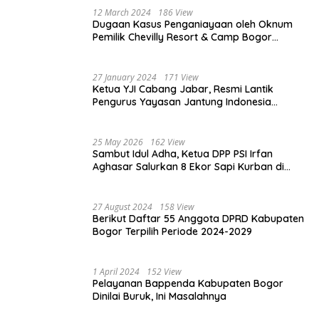
12 March 2024
186 View
Dugaan Kasus Penganiayaan oleh Oknum
Pemilik Chevilly Resort & Camp Bogor
kepada Ketiga Karyawannya, Kini Berakhir
Damai
27 January 2024
171 View
Ketua YJI Cabang Jabar, Resmi Lantik
Pengurus Yayasan Jantung Indonesia
Tingkat Kabupaten Bogor
25 May 2026
162 View
Sambut Idul Adha, Ketua DPP PSI Irfan
Aghasar Salurkan 8 Ekor Sapi Kurban di
Kota Bogor dan Cianjur
27 August 2024
158 View
Berikut Daftar 55 Anggota DPRD Kabupaten
Bogor Terpilih Periode 2024-2029
1 April 2024
152 View
Pelayanan Bappenda Kabupaten Bogor
Dinilai Buruk, Ini Masalahnya