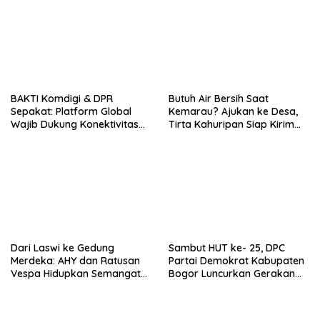
BAKTI Komdigi & DPR
Butuh Air Bersih Saat
Sepakat: Platform Global
Kemarau? Ajukan ke Desa,
Wajib Dukung Konektivitas
Tirta Kahuripan Siap Kirim
3T
Tangki
Dari Laswi ke Gedung
Sambut HUT ke- 25, DPC
Merdeka: AHY dan Ratusan
Partai Demokrat Kabupaten
Vespa Hidupkan Semangat
Bogor Luncurkan Gerakan
Kemerdekaan
Langit Biru