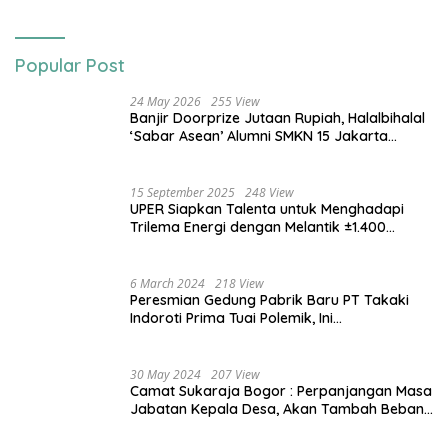
Popular Post
24 May 2026
255 View
Banjir Doorprize Jutaan Rupiah, Halalbihalal
‘Sabar Asean’ Alumni SMKN 15 Jakarta
Berlangsung ‘Pecah’
15 September 2025
248 View
UPER Siapkan Talenta untuk Menghadapi
Trilema Energi dengan Melantik ±1.400
Mahasiswa dan Naikkan Beasiswa 30% di
2025
6 March 2024
218 View
Peresmian Gedung Pabrik Baru PT Takaki
Indoroti Prima Tuai Polemik, Ini
Penjelasannya
30 May 2024
207 View
Camat Sukaraja Bogor : Perpanjangan Masa
Jabatan Kepala Desa, Akan Tambah Beban
dan Tanggungjawab yang Besar