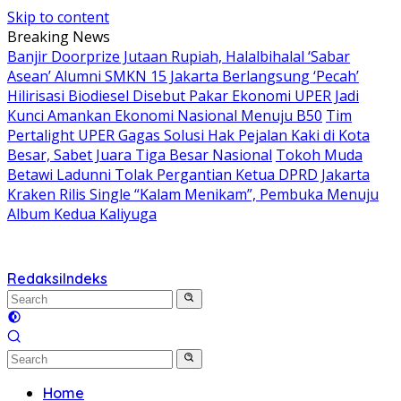
Skip to content
Breaking News
Banjir Doorprize Jutaan Rupiah, Halalbihalal ‘Sabar
Asean’ Alumni SMKN 15 Jakarta Berlangsung ‘Pecah’
Hilirisasi Biodiesel Disebut Pakar Ekonomi UPER Jadi
Kunci Amankan Ekonomi Nasional Menuju B50
Tim
Pertalight UPER Gagas Solusi Hak Pejalan Kaki di Kota
Besar, Sabet Juara Tiga Besar Nasional
Tokoh Muda
Betawi Ladunni Tolak Pergantian Ketua DPRD Jakarta
Kraken Rilis Single “Kalam Menikam”, Pembuka Menuju
Album Kedua Kaliyuga
Redaksi
Indeks
Home