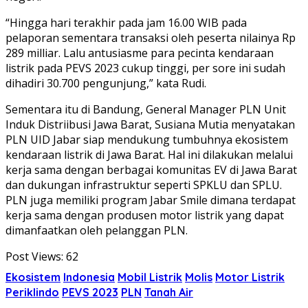
“Hingga hari terakhir pada jam 16.00 WIB pada
pelaporan sementara transaksi oleh peserta nilainya Rp
289 milliar. Lalu antusiasme para pecinta kendaraan
listrik pada PEVS 2023 cukup tinggi, per sore ini sudah
dihadiri 30.700 pengunjung,” kata Rudi.
Sementara itu di Bandung, General Manager PLN Unit
Induk Distriibusi Jawa Barat, Susiana Mutia menyatakan
PLN UID Jabar siap mendukung tumbuhnya ekosistem
kendaraan listrik di Jawa Barat. Hal ini dilakukan melalui
kerja sama dengan berbagai komunitas EV di Jawa Barat
dan dukungan infrastruktur seperti SPKLU dan SPLU.
PLN juga memiliki program Jabar Smile dimana terdapat
kerja sama dengan produsen motor listrik yang dapat
dimanfaatkan oleh pelanggan PLN.
Post Views:
62
Ekosistem
Indonesia
Mobil Listrik
Molis
Motor Listrik
Periklindo
PEVS 2023
PLN
Tanah Air