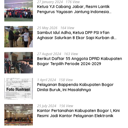
27 January 2024
176 View
Ketua YJI Cabang Jabar, Resmi Lantik
Pengurus Yayasan Jantung Indonesia
Tingkat Kabupaten Bogor
25 May 2026
164 View
Sambut Idul Adha, Ketua DPP PSI Irfan
Aghasar Salurkan 8 Ekor Sapi Kurban di
Kota Bogor dan Cianjur
27 August 2024
163 View
Berikut Daftar 55 Anggota DPRD Kabupaten
Bogor Terpilih Periode 2024-2029
1 April 2024
158 View
Pelayanan Bappenda Kabupaten Bogor
Dinilai Buruk, Ini Masalahnya
25 July 2024
156 View
Kantor Pertanahan Kabupaten Bogor I, Kini
Resmi Jadi Kantor Pelayanan Elektronik