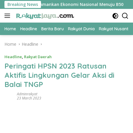
Skip
UPER Jadi Kunci Amankan Ekonomi Nasional Menuju B50
Breaking News
T
to
content
Home
Headline
Berita Baru
Rakyat Dunia
Rakyat Nusanta
Home
Headline
Headline
,
Rakyat Daerah
Peringati HPSN 2023 Ratusan
Aktifis Lingkungan Gelar Aksi di
Balai TNGP
Adminrakyat
23 March 2023