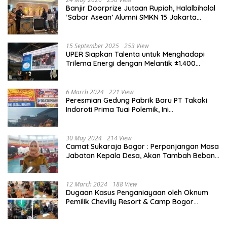
Banjir Doorprize Jutaan Rupiah, Halalbihalal
‘Sabar Asean’ Alumni SMKN 15 Jakarta
Berlangsung ‘Pecah’
15 September 2025
253 View
UPER Siapkan Talenta untuk Menghadapi
Trilema Energi dengan Melantik ±1.400
Mahasiswa dan Naikkan Beasiswa 30% di
2025
6 March 2024
221 View
Peresmian Gedung Pabrik Baru PT Takaki
Indoroti Prima Tuai Polemik, Ini
Penjelasannya
30 May 2024
214 View
Camat Sukaraja Bogor : Perpanjangan Masa
Jabatan Kepala Desa, Akan Tambah Beban
dan Tanggungjawab yang Besar
12 March 2024
188 View
Dugaan Kasus Penganiayaan oleh Oknum
Pemilik Chevilly Resort & Camp Bogor
kepada Ketiga Karyawannya, Kini Berakhir
Damai