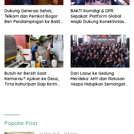
Dukung Generasi Sehat,
BAKTI Komdigi & DPR
Telkom dan Pemkot Bogor
Sepakat: Platform Global
Beri Pendampingan ke Batita
Wajib Dukung Konektivitas
Terdampak Stunting
3T
Butuh Air Bersih Saat
Dari Laswi ke Gedung
Kemarau? Ajukan ke Desa,
Merdeka: AHY dan Ratusan
Tirta Kahuripan Siap Kirim
Vespa Hidupkan Semangat
Tangki
Kemerdekaan
Popular Post
24 May 2026
258 View