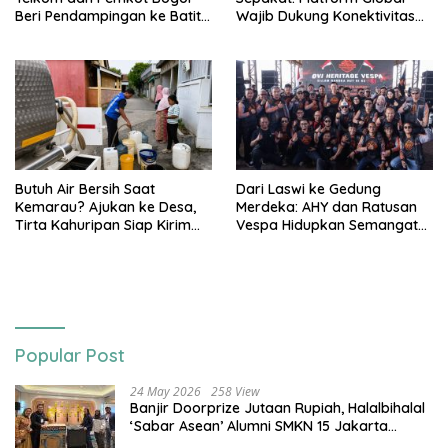
Beri Pendampingan ke Batita
Wajib Dukung Konektivitas
Terdampak Stunting
3T
Butuh Air Bersih Saat
Dari Laswi ke Gedung
Kemarau? Ajukan ke Desa,
Merdeka: AHY dan Ratusan
Tirta Kahuripan Siap Kirim
Vespa Hidupkan Semangat
Tangki
Kemerdekaan
Popular Post
24 May 2026
258 View
Banjir Doorprize Jutaan Rupiah, Halalbihalal
‘Sabar Asean’ Alumni SMKN 15 Jakarta
Berlangsung ‘Pecah’