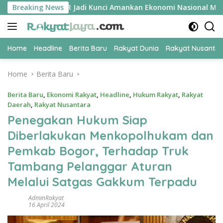
Skip
ar Ekonomi UPER Jadi Kunci Amankan Ekonomi Nasional Menuju B5
Breaking News
to
content
Home
Headline
Berita Baru
Rakyat Dunia
Rakyat Nusanta
Home
Berita Baru
Berita Baru
,
Ekonomi Rakyat
,
Headline
,
Hukum Rakyat
,
Rakyat
Daerah
,
Rakyat Nusantara
Penegakan Hukum Siap
Diberlakukan Menkopolhukam dan
Pemkab Bogor, Terhadap Truk
Tambang Pelanggar Aturan
Melalui Satgas Gakkum Terpadu
AdminRakyat
16 April 2024