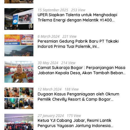
15 September 2025
253 View
UPER Siapkan Talenta untuk Menghadapi
Trilema Energi dengan Melantik ±1.400
Mahasiswa dan Naikkan Beasiswa 30% di
2025
6 March 2024
221 View
Peresmian Gedung Pabrik Baru PT Takaki
Indoroti Prima Tuai Polemik, Ini
Penjelasannya
30 May 2024
214 View
Camat Sukaraja Bogor : Perpanjangan Masa
Jabatan Kepala Desa, Akan Tambah Beban
dan Tanggungjawab yang Besar
12 March 2024
188 View
Dugaan Kasus Penganiayaan oleh Oknum
Pemilik Chevilly Resort & Camp Bogor
kepada Ketiga Karyawannya, Kini Berakhir
Damai
27 January 2024
175 View
Ketua YJI Cabang Jabar, Resmi Lantik
Pengurus Yayasan Jantung Indonesia