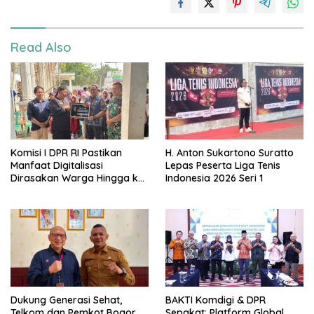
Read Also
Komisi I DPR RI Pastikan
H. Anton Sukartono Suratto
Manfaat Digitalisasi
Lepas Peserta Liga Tenis
Dirasakan Warga Hingga ke
Indonesia 2026 Seri 1
Desa
Dukung Generasi Sehat,
BAKTI Komdigi & DPR
Telkom dan Pemkot Bogor
Sepakat: Platform Global