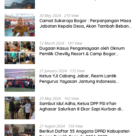
Penjelasannya
30 May 2024
210 View
Camat Sukaraja Bogor : Perpanjangan Masa
Jabatan Kepala Desa, Akan Tambah Beban
dan Tanggungjawab yang Besar
12 March 2024
187 View
Dugaan Kasus Penganiayaan oleh Oknum
Pemilik Chevilly Resort & Camp Bogor
kepada Ketiga Karyawannya, Kini Berakhir
Damai
27 January 2024
172 View
Ketua YJI Cabang Jabar, Resmi Lantik
Pengurus Yayasan Jantung Indonesia
Tingkat Kabupaten Bogor
25 May 2026
162 View
Sambut Idul Adha, Ketua DPP PSI Irfan
Aghasar Salurkan 8 Ekor Sapi Kurban di
Kota Bogor dan Cianjur
27 August 2024
159 View
Berikut Daftar 55 Anggota DPRD Kabupaten