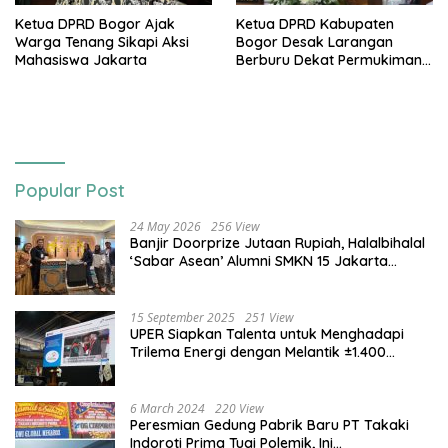
Ketua DPRD Bogor Ajak
Ketua DPRD Kabupaten
Warga Tenang Sikapi Aksi
Bogor Desak Larangan
Mahasiswa Jakarta
Berburu Dekat Permukiman
Usai Bocah Tewas Diterkam
Anjing
Popular Post
24 May 2026
256 View
Banjir Doorprize Jutaan Rupiah, Halalbihalal
‘Sabar Asean’ Alumni SMKN 15 Jakarta
Berlangsung ‘Pecah’
15 September 2025
251 View
UPER Siapkan Talenta untuk Menghadapi
Trilema Energi dengan Melantik ±1.400
Mahasiswa dan Naikkan Beasiswa 30% di
2025
6 March 2024
220 View
Peresmian Gedung Pabrik Baru PT Takaki
Indoroti Prima Tuai Polemik, Ini