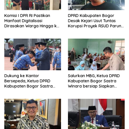
Komisi I DPR RI Pastikan
DPRD Kabupaten Bogor
Manfaat Digitalisasi
Desak Kejari Usut Tuntas
Dirasakan Warga Hingga ke
Korupsi Proyek RSUD Parung,
Desa
Kerugian Negara Rp9,1 Miliar
Dukung ke Kantor
Salurkan MBG, Ketua DPRD
Bersepeda, Ketua DPRD
Kabupaten Bogor Sastra
Kabupaten Bogor Sastra
Winara bersiap Siapkan
Winara Minta ASN Hemat
Generasi Emas 2045
BBM