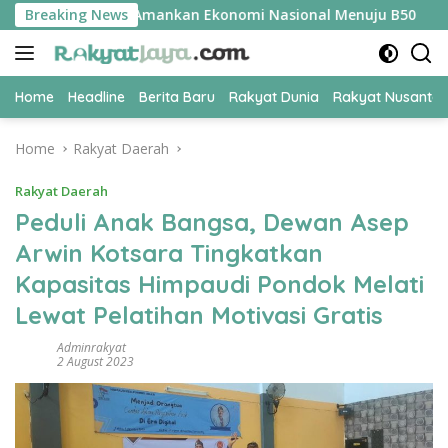
Skip
UPER Jadi Kunci Amankan Ekonomi Nasional Menuju B50
Breaking News
T
to
content
Home
Headline
Berita Baru
Rakyat Dunia
Rakyat Nusanta
Home
Rakyat Daerah
Rakyat Daerah
Peduli Anak Bangsa, Dewan Asep
Arwin Kotsara Tingkatkan
Kapasitas Himpaudi Pondok Melati
Lewat Pelatihan Motivasi Gratis
Adminrakyat
2 August 2023