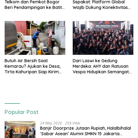
Telkom dan Pemkot Bogor
Sepakat: Platform Global
Beri Pendampingan ke Batita
Wajib Dukung Konektivitas
Terdampak Stunting
3T
Butuh Air Bersih Saat
Dari Laswi ke Gedung
Kemarau? Ajukan ke Desa,
Merdeka: AHY dan Ratusan
Tirta Kahuripan Siap Kirim
Vespa Hidupkan Semangat
Tangki
Kemerdekaan
Popular Post
24 May 2026
258 View
Banjir Doorprize Jutaan Rupiah, Halalbihalal
‘Sabar Asean’ Alumni SMKN 15 Jakarta