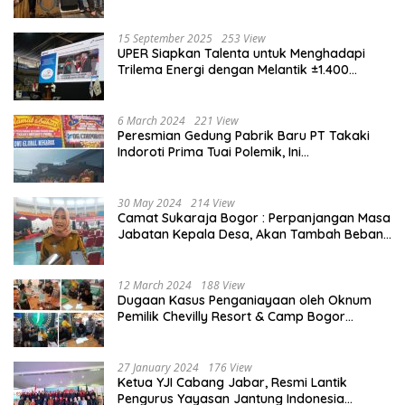
Berlangsung ‘Pecah’
15 September 2025
253 View
UPER Siapkan Talenta untuk Menghadapi
Trilema Energi dengan Melantik ±1.400
Mahasiswa dan Naikkan Beasiswa 30% di
2025
6 March 2024
221 View
Peresmian Gedung Pabrik Baru PT Takaki
Indoroti Prima Tuai Polemik, Ini
Penjelasannya
30 May 2024
214 View
Camat Sukaraja Bogor : Perpanjangan Masa
Jabatan Kepala Desa, Akan Tambah Beban
dan Tanggungjawab yang Besar
12 March 2024
188 View
Dugaan Kasus Penganiayaan oleh Oknum
Pemilik Chevilly Resort & Camp Bogor
kepada Ketiga Karyawannya, Kini Berakhir
Damai
27 January 2024
176 View
Ketua YJI Cabang Jabar, Resmi Lantik
Pengurus Yayasan Jantung Indonesia