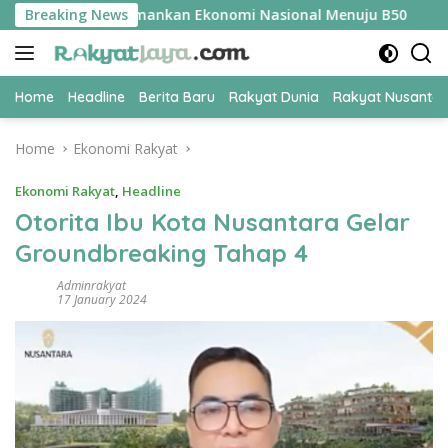
Skip
ER Jadi Kunci Amankan Ekonomi Nasional Menuju B50
Breaking News
Tim 
to
content
Home
Headline
Berita Baru
Rakyat Dunia
Rakyat Nusanta
Home
Ekonomi Rakyat
Ekonomi Rakyat
,
Headline
Otorita Ibu Kota Nusantara Gelar
Groundbreaking Tahap 4
Adminrakyat
17 January 2024