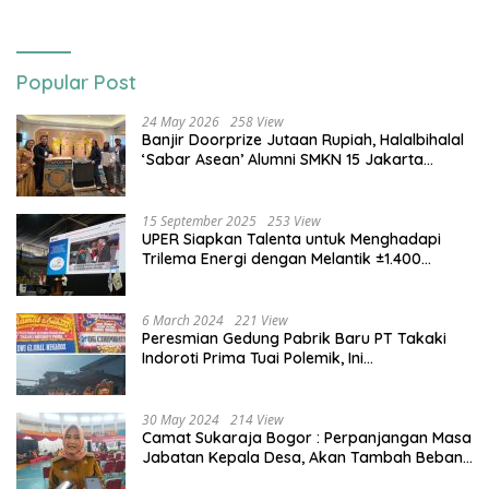
Popular Post
24 May 2026
258 View
Banjir Doorprize Jutaan Rupiah, Halalbihalal
‘Sabar Asean’ Alumni SMKN 15 Jakarta
Berlangsung ‘Pecah’
15 September 2025
253 View
UPER Siapkan Talenta untuk Menghadapi
Trilema Energi dengan Melantik ±1.400
Mahasiswa dan Naikkan Beasiswa 30% di
2025
6 March 2024
221 View
Peresmian Gedung Pabrik Baru PT Takaki
Indoroti Prima Tuai Polemik, Ini
Penjelasannya
30 May 2024
214 View
Camat Sukaraja Bogor : Perpanjangan Masa
Jabatan Kepala Desa, Akan Tambah Beban
dan Tanggungjawab yang Besar