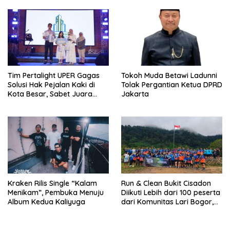
Tim Pertalight UPER Gagas
Tokoh Muda Betawi Ladunni
Solusi Hak Pejalan Kaki di
Tolak Pergantian Ketua DPRD
Kota Besar, Sabet Juara
Jakarta
Tiga Besar Nasional
Kraken Rilis Single “Kalam
Run & Clean Bukit Cisadon
Menikam”, Pembuka Menuju
Diikuti Lebih dari 100 peserta
Album Kedua Kaliyuga
dari Komunitas Lari Bogor,
Gelaran Kolaborasi HARRIS
Sentul City Bogor dengan
Bogor Run, dan KORMI