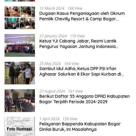
12 March 2024
188 View
Dugaan Kasus Penganiayaan oleh Oknum
Pemilik Chevilly Resort & Camp Bogor
kepada Ketiga Karyawannya, Kini Berakhir
Damai
27 January 2024
176 View
Ketua YJI Cabang Jabar, Resmi Lantik
Pengurus Yayasan Jantung Indonesia
Tingkat Kabupaten Bogor
25 May 2026
164 View
Sambut Idul Adha, Ketua DPP PSI Irfan
Aghasar Salurkan 8 Ekor Sapi Kurban di
Kota Bogor dan Cianjur
27 August 2024
161 View
Berikut Daftar 55 Anggota DPRD Kabupaten
Bogor Terpilih Periode 2024-2029
1 April 2024
158 View
Pelayanan Bappenda Kabupaten Bogor
Dinilai Buruk, Ini Masalahnya