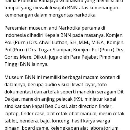
nama Pranidha Ranajaya Ghanavara yang memiliki arti
tempat yang mewakili wajah BNN atas kemenangan-
kemenangan dalam mengentas narkotika.
Peresmian museum anti Narkotika pertama di
Indonesia dihadiri Kepala BNN pada masanya, Komjen.
Pol. (Purn.) Drs. Ahwil Luthan, S.H.,M.M., M.B.A., Komjen.
Pol (Purn.) Drs. Togar Sianipar, Komjen. Pol (Purn.) Drs.
Gories Mere. Diikuti juga oleh Para Pejabat Pimpinan
Tinggi BNN lainnya.
Museum BNN ini memiliki berbagai macam konten di
dalamnya, berupa audio visual lewat layar, foto
dokumentasi dan artefak seperti manekin seragam Dit
Dakjar, manekin anjing pelacak (K9), miniatur kapal
sindikat dan kapal Bea Cukai, alat direction finder,
laptop, finder case, alat cetak obat manual, mesin cetak
tablet, bendera, baju, lonceng, hasil karya warga
binaan, board game, kelengkapan alat laboratorium,