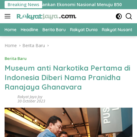
Skip
R Jadi Kunci Amankan Ekonomi Nasional Menuju B50
Breaking News
Tim 
to
content
Home
Headline
Berita Baru
Rakyat Dunia
Rakyat Nusanta
Home
Berita Baru
Berita Baru
Museum anti Narkotika Pertama di
Indonesia Diberi Nama Pranidha
Ranajaya Ghanavara
Rakyat Jaya Joy
30 October 2023