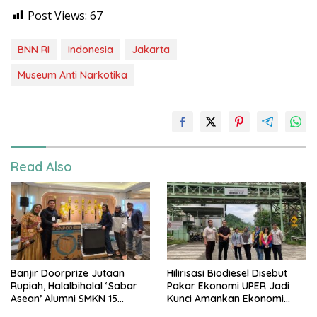
Post Views:
67
BNN RI
Indonesia
Jakarta
Museum Anti Narkotika
Read Also
Banjir Doorprize Jutaan
Hilirisasi Biodiesel Disebut
Rupiah, Halalbihalal ‘Sabar
Pakar Ekonomi UPER Jadi
Asean’ Alumni SMKN 15
Kunci Amankan Ekonomi
Jakarta Berlangsung ‘Pecah’
Nasional Menuju B50