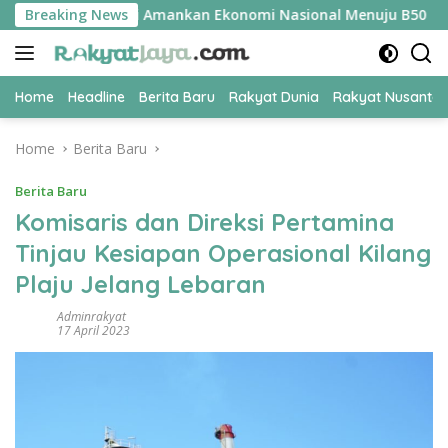
Skip
mi UPER Jadi Kunci Amankan Ekonomi Nasional Menuju B50
Breaking News
to
content
Home
Headline
Berita Baru
Rakyat Dunia
Rakyat Nusanta
Home
Berita Baru
Berita Baru
Komisaris dan Direksi Pertamina
Tinjau Kesiapan Operasional Kilang
Plaju Jelang Lebaran
Adminrakyat
17 April 2023