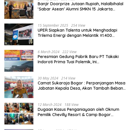
Banjir Doorprize Jutaan Rupiah, Halalbihalal
‘Sabar Asean’ Alumni SMKN 15 Jakarta
Berlangsung ‘Pecah’
15 September 2025
254 View
UPER Siapkan Talenta untuk Menghadapi
Trilema Energi dengan Melantik ±1.400
Mahasiswa dan Naikkan Beasiswa 30% di
2025
6 March 2024
222 View
Peresmian Gedung Pabrik Baru PT Takaki
Indoroti Prima Tuai Polemik, Ini
Penjelasannya
30 May 2024
214 View
Camat Sukaraja Bogor : Perpanjangan Masa
Jabatan Kepala Desa, Akan Tambah Beban
dan Tanggungjawab yang Besar
12 March 2024
188 View
Dugaan Kasus Penganiayaan oleh Oknum
Pemilik Chevilly Resort & Camp Bogor
kepada Ketiga Karyawannya, Kini Berakhir
Damai