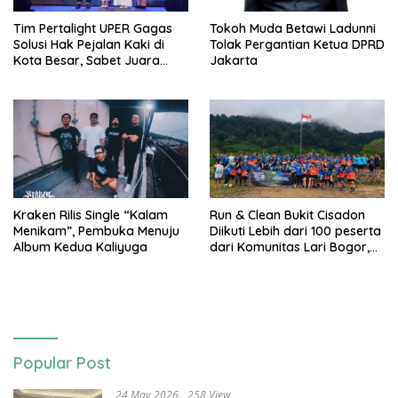
Tim Pertalight UPER Gagas
Tokoh Muda Betawi Ladunni
Solusi Hak Pejalan Kaki di
Tolak Pergantian Ketua DPRD
Kota Besar, Sabet Juara
Jakarta
Tiga Besar Nasional
Kraken Rilis Single “Kalam
Run & Clean Bukit Cisadon
Menikam”, Pembuka Menuju
Diikuti Lebih dari 100 peserta
Album Kedua Kaliyuga
dari Komunitas Lari Bogor,
Gelaran Kolaborasi HARRIS
Sentul City Bogor dengan
Bogor Run, dan KORMI
Popular Post
24 May 2026
258 View