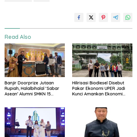
Read Also
Banjir Doorprize Jutaan
Hilirisasi Biodiesel Disebut
Rupiah, Halalbihalal ‘Sabar
Pakar Ekonomi UPER Jadi
Asean’ Alumni SMKN 15
Kunci Amankan Ekonomi
Jakarta Berlangsung ‘Pecah’
Nasional Menuju B50