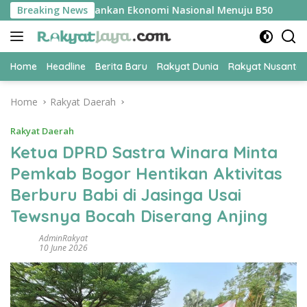
Skip
ER Jadi Kunci Amankan Ekonomi Nasional Menuju B50
Breaking News
Tim 
to
content
Home
Headline
Berita Baru
Rakyat Dunia
Rakyat Nusanta
Home
Rakyat Daerah
Rakyat Daerah
Ketua DPRD Sastra Winara Minta
Pemkab Bogor Hentikan Aktivitas
Berburu Babi di Jasinga Usai
Tewsnya Bocah Diserang Anjing
AdminRakyat
10 June 2026