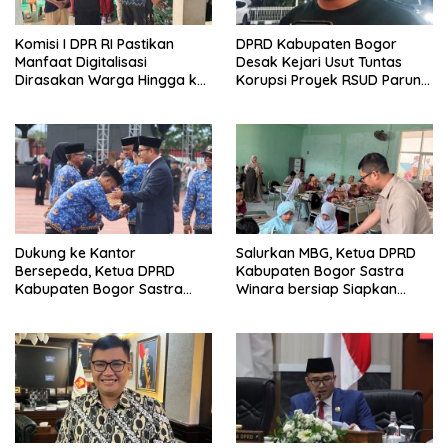
Komisi I DPR RI Pastikan
DPRD Kabupaten Bogor
Manfaat Digitalisasi
Desak Kejari Usut Tuntas
Dirasakan Warga Hingga ke
Korupsi Proyek RSUD Parung,
Desa
Kerugian Negara Rp9,1 Miliar
Dukung ke Kantor
Salurkan MBG, Ketua DPRD
Bersepeda, Ketua DPRD
Kabupaten Bogor Sastra
Kabupaten Bogor Sastra
Winara bersiap Siapkan
Winara Minta ASN Hemat
Generasi Emas 2045
BBM