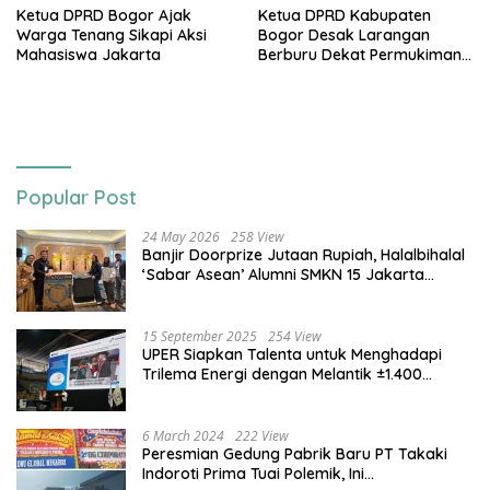
Ketua DPRD Bogor Ajak
Ketua DPRD Kabupaten
Warga Tenang Sikapi Aksi
Bogor Desak Larangan
Mahasiswa Jakarta
Berburu Dekat Permukiman
Usai Bocah Tewas Diterkam
Anjing
Popular Post
24 May 2026
258 View
Banjir Doorprize Jutaan Rupiah, Halalbihalal
‘Sabar Asean’ Alumni SMKN 15 Jakarta
Berlangsung ‘Pecah’
15 September 2025
254 View
UPER Siapkan Talenta untuk Menghadapi
Trilema Energi dengan Melantik ±1.400
Mahasiswa dan Naikkan Beasiswa 30% di
2025
6 March 2024
222 View
Peresmian Gedung Pabrik Baru PT Takaki
Indoroti Prima Tuai Polemik, Ini