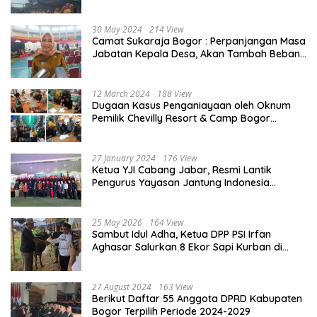
Penjelasannya
30 May 2024
214 View
Camat Sukaraja Bogor : Perpanjangan Masa
Jabatan Kepala Desa, Akan Tambah Beban
dan Tanggungjawab yang Besar
12 March 2024
188 View
Dugaan Kasus Penganiayaan oleh Oknum
Pemilik Chevilly Resort & Camp Bogor
kepada Ketiga Karyawannya, Kini Berakhir
Damai
27 January 2024
176 View
Ketua YJI Cabang Jabar, Resmi Lantik
Pengurus Yayasan Jantung Indonesia
Tingkat Kabupaten Bogor
25 May 2026
164 View
Sambut Idul Adha, Ketua DPP PSI Irfan
Aghasar Salurkan 8 Ekor Sapi Kurban di
Kota Bogor dan Cianjur
27 August 2024
163 View
Berikut Daftar 55 Anggota DPRD Kabupaten
Bogor Terpilih Periode 2024-2029