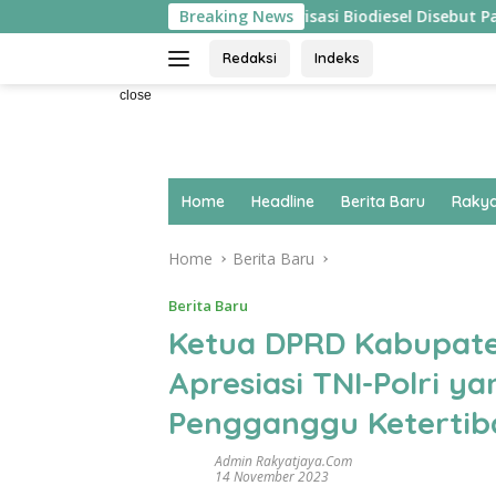
Skip
sung ‘Pecah’
Hilirisasi Biodiesel Disebut Pakar Ekonom
Breaking News
to
content
Redaksi
Indeks
close
Home
Headline
Berita Baru
Rakya
Home
Berita Baru
Berita Baru
Ketua DPRD Kabupat
Apresiasi TNI-Polri 
Pengganggu Ketertib
Admin Rakyatjaya.com
14 November 2023