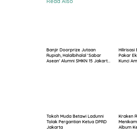
Read Also
Banjir Doorprize Jutaan
Hilirisas
Rupiah, Halalbihalal ‘Sabar
Pakar Ek
Asean’ Alumni SMKN 15 Jakarta
Kunci A
Berlangsung ‘Pecah’
Nasional
Tokoh Muda Betawi Ladunni
Kraken Ri
Tolak Pergantian Ketua DPRD
Menikam
Jakarta
Album K