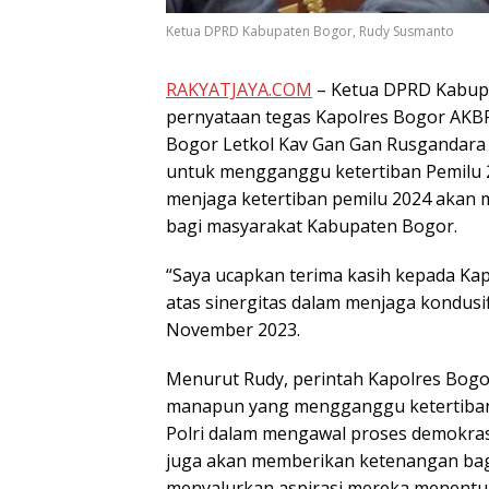
Ketua DPRD Kabupaten Bogor, Rudy Susmanto
RAKYATJAYA.COM
– Ketua DPRD Kabup
pernyataan tegas Kapolres Bogor AK
Bogor Letkol Kav Gan Gan Rusgandara
untuk mengganggu ketertiban Pemilu 2
menjaga ketertiban pemilu 2024 akan m
bagi masyarakat Kabupaten Bogor.
“Saya ucapkan terima kasih kepada Kap
atas sinergitas dalam menjaga kondusif
November 2023.
Menurut Rudy, perintah Kapolres Bog
manapun yang mengganggu ketertiban 
Polri dalam mengawal proses demokrasi
juga akan memberikan ketenangan ba
menyalurkan aspirasi mereka menentu