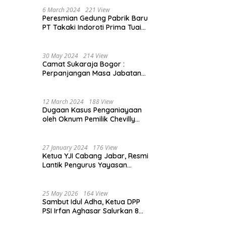
Beasiswa 30% di 2025
6 March 2024
221 View
Peresmian Gedung Pabrik Baru
PT Takaki Indoroti Prima Tuai
Polemik, Ini Penjelasannya
30 May 2024
214 View
Camat Sukaraja Bogor :
Perpanjangan Masa Jabatan
Kepala Desa, Akan Tambah
Beban dan Tanggungjawab
yang Besar
12 March 2024
188 View
Dugaan Kasus Penganiayaan
oleh Oknum Pemilik Chevilly
Resort & Camp Bogor kepada
Ketiga Karyawannya, Kini
Berakhir Damai
27 January 2024
176 View
Ketua YJI Cabang Jabar, Resmi
Lantik Pengurus Yayasan
Jantung Indonesia Tingkat
Kabupaten Bogor
25 May 2026
164 View
Sambut Idul Adha, Ketua DPP
PSI Irfan Aghasar Salurkan 8
Ekor Sapi Kurban di Kota