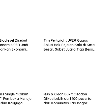
i Biodiesel Disebut
Tim Pertalight UPER Gagas
onomi UPER Jadi
Solusi Hak Pejalan Kaki di Kota
mankan Ekonomi
Besar, Sabet Juara Tiga Besar
 Menuju B50
Nasional
lis Single “Kalam
Run & Clean Bukit Cisadon
”, Pembuka Menuju
Diikuti Lebih dari 100 peserta
edua Kaliyuga
dari Komunitas Lari Bogor,
Gelaran Kolaborasi HARRIS