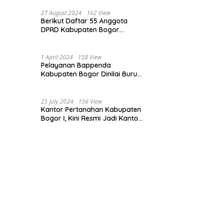
Bogor dan Cianjur
27 August 2024
162 View
Berikut Daftar 55 Anggota
DPRD Kabupaten Bogor
Terpilih Periode 2024-2029
1 April 2024
158 View
Pelayanan Bappenda
Kabupaten Bogor Dinilai Buruk,
Ini Masalahnya
25 July 2024
156 View
Kantor Pertanahan Kabupaten
Bogor I, Kini Resmi Jadi Kantor
Pelayanan Elektronik