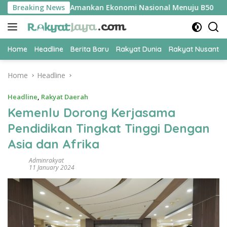
Skip
 UPER Jadi Kunci Amankan Ekonomi Nasional Menuju B50
Breaking News
T
to
content
Home
Headline
Berita Baru
Rakyat Dunia
Rakyat Nusanta
Home
Headline
Headline
,
Rakyat Daerah
Kemenlu Dorong Kerjasama
Pendidikan Tingkat Tinggi Dengan
Asia dan Afrika
Adminrakyat
11 January 2024