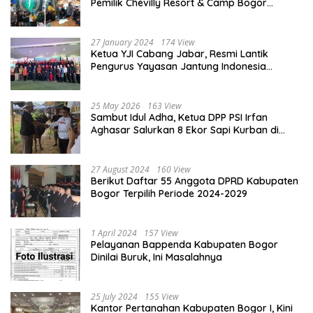
Pemilik Chevilly Resort & Camp Bogor
kepada Ketiga Karyawannya, Kini Berakhir
Damai
27 January 2024
174 View
Ketua YJI Cabang Jabar, Resmi Lantik
Pengurus Yayasan Jantung Indonesia
Tingkat Kabupaten Bogor
25 May 2026
163 View
Sambut Idul Adha, Ketua DPP PSI Irfan
Aghasar Salurkan 8 Ekor Sapi Kurban di
Kota Bogor dan Cianjur
27 August 2024
160 View
Berikut Daftar 55 Anggota DPRD Kabupaten
Bogor Terpilih Periode 2024-2029
1 April 2024
157 View
Pelayanan Bappenda Kabupaten Bogor
Dinilai Buruk, Ini Masalahnya
25 July 2024
155 View
Kantor Pertanahan Kabupaten Bogor I, Kini