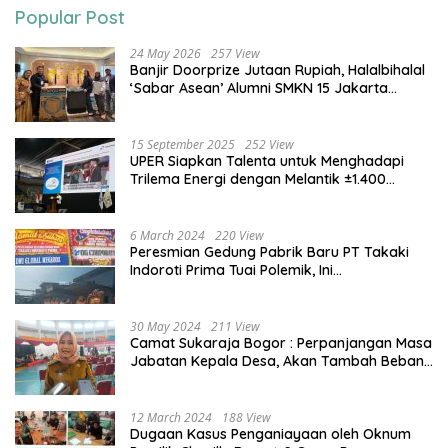
Popular Post
24 May 2026
257 View
Banjir Doorprize Jutaan Rupiah, Halalbihalal
‘Sabar Asean’ Alumni SMKN 15 Jakarta
Berlangsung ‘Pecah’
15 September 2025
252 View
UPER Siapkan Talenta untuk Menghadapi
Trilema Energi dengan Melantik ±1.400
Mahasiswa dan Naikkan Beasiswa 30% di
2025
6 March 2024
220 View
Peresmian Gedung Pabrik Baru PT Takaki
Indoroti Prima Tuai Polemik, Ini
Penjelasannya
30 May 2024
211 View
Camat Sukaraja Bogor : Perpanjangan Masa
Jabatan Kepala Desa, Akan Tambah Beban
dan Tanggungjawab yang Besar
12 March 2024
188 View
Dugaan Kasus Penganiayaan oleh Oknum