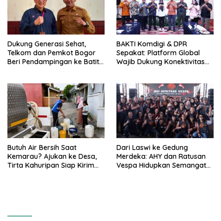
Dukung Generasi Sehat,
BAKTI Komdigi & DPR
Telkom dan Pemkot Bogor
Sepakat: Platform Global
Beri Pendampingan ke Batita
Wajib Dukung Konektivitas
Terdampak Stunting
3T
Butuh Air Bersih Saat
Dari Laswi ke Gedung
Kemarau? Ajukan ke Desa,
Merdeka: AHY dan Ratusan
Tirta Kahuripan Siap Kirim
Vespa Hidupkan Semangat
Tangki
Kemerdekaan