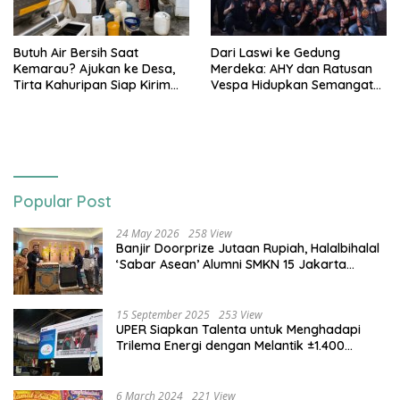
Butuh Air Bersih Saat
Dari Laswi ke Gedung
Kemarau? Ajukan ke Desa,
Merdeka: AHY dan Ratusan
Tirta Kahuripan Siap Kirim
Vespa Hidupkan Semangat
Tangki
Kemerdekaan
Popular Post
24 May 2026
258 View
Banjir Doorprize Jutaan Rupiah, Halalbihalal
‘Sabar Asean’ Alumni SMKN 15 Jakarta
Berlangsung ‘Pecah’
15 September 2025
253 View
UPER Siapkan Talenta untuk Menghadapi
Trilema Energi dengan Melantik ±1.400
Mahasiswa dan Naikkan Beasiswa 30% di
2025
6 March 2024
221 View