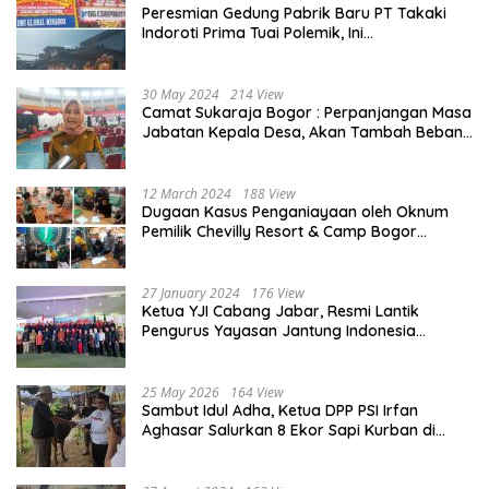
Peresmian Gedung Pabrik Baru PT Takaki
Indoroti Prima Tuai Polemik, Ini
Penjelasannya
30 May 2024
214 View
Camat Sukaraja Bogor : Perpanjangan Masa
Jabatan Kepala Desa, Akan Tambah Beban
dan Tanggungjawab yang Besar
12 March 2024
188 View
Dugaan Kasus Penganiayaan oleh Oknum
Pemilik Chevilly Resort & Camp Bogor
kepada Ketiga Karyawannya, Kini Berakhir
Damai
27 January 2024
176 View
Ketua YJI Cabang Jabar, Resmi Lantik
Pengurus Yayasan Jantung Indonesia
Tingkat Kabupaten Bogor
25 May 2026
164 View
Sambut Idul Adha, Ketua DPP PSI Irfan
Aghasar Salurkan 8 Ekor Sapi Kurban di
Kota Bogor dan Cianjur