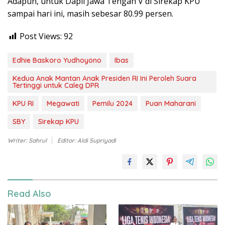
Adapun, untuk Dapil Jawa Tengah V di Sirekap KPU
sampai hari ini, masih sebesar 80.99 persen.
Post Views:
92
Edhie Baskoro Yudhoyono
Ibas
Kedua Anak Mantan Anak Presiden RI Ini Peroleh Suara
Tertinggi untuk Caleg DPR
KPU RI
Megawati
Pemilu 2024
Puan Maharani
SBY
Sirekap KPU
Writer: Sahrul
Editor: Aldi Supriyadi
Read Also