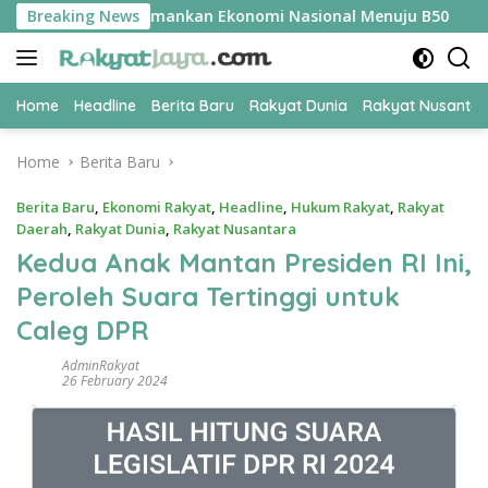
Skip
UPER Jadi Kunci Amankan Ekonomi Nasional Menuju B50
Breaking News
T
to
content
Home
Headline
Berita Baru
Rakyat Dunia
Rakyat Nusanta
Home
Berita Baru
Berita Baru
,
Ekonomi Rakyat
,
Headline
,
Hukum Rakyat
,
Rakyat
Daerah
,
Rakyat Dunia
,
Rakyat Nusantara
Kedua Anak Mantan Presiden RI Ini,
Peroleh Suara Tertinggi untuk
Caleg DPR
AdminRakyat
26 February 2024