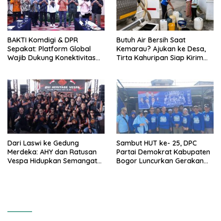
BAKTI Komdigi & DPR
Butuh Air Bersih Saat
Sepakat: Platform Global
Kemarau? Ajukan ke Desa,
Wajib Dukung Konektivitas
Tirta Kahuripan Siap Kirim
3T
Tangki
Dari Laswi ke Gedung
Sambut HUT ke- 25, DPC
Merdeka: AHY dan Ratusan
Partai Demokrat Kabupaten
Vespa Hidupkan Semangat
Bogor Luncurkan Gerakan
Kemerdekaan
Langit Biru