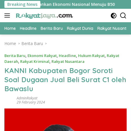
Skip
i Kunci Amankan Ekonomi Nasional Menuju B50
Breaking News
Tim Perta
to
content
Home
Headline
Berita Baru
Rakyat Dunia
Rakyat Nusanta
Home
Berita Baru
Berita Baru
,
Ekonomi Rakyat
,
Headline
,
Hukum Rakyat
,
Rakyat
Daerah
,
Rakyat Kriminal
,
Rakyat Nusantara
KANNI Kabupaten Bogor Soroti
Soal Dugaan Jual Beli Surat C1 oleh
Bawaslu
AdminRakyat
29 February 2024