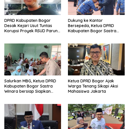
DPRD Kabupaten Bogor
Dukung ke Kantor
Desak Kejari Usut Tuntas
Bersepeda, Ketua DPRD
Korupsi Proyek RSUD Parung,
Kabupaten Bogor Sastra
Kerugian Negara Rp9,1 Miliar
Winara Minta ASN Hemat
BBM
Salurkan MBG, Ketua DPRD
Ketua DPRD Bogor Ajak
Kabupaten Bogor Sastra
Warga Tenang Sikapi Aksi
Winara bersiap Siapkan
Mahasiswa Jakarta
Generasi Emas 2045