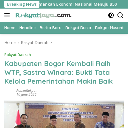
Skip
PER Jadi Kunci Amankan Ekonomi Nasional Menuju B50
Breaking News
Ti
to
content
Home
Headline
Berita Baru
Rakyat Dunia
Rakyat Nusanta
Home
Rakyat Daerah
Rakyat Daerah
Kabupaten Bogor Kembali Raih
WTP, Sastra Winara: Bukti Tata
Kelola Pemerintahan Makin Baik
AdminRakyat
10 June 2026