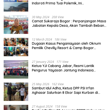
Indoroti Prima Tuai Polemik, Ini
Penjelasannya
30 May 2024
208 View
Camat Sukaraja Bogor : Perpanjangan Masa
Jabatan Kepala Desa, Akan Tambah Beban
dan Tanggungjawab yang Besar
12 March 2024
186 View
Dugaan Kasus Penganiayaan oleh Oknum
Pemilik Chevilly Resort & Camp Bogor
kepada Ketiga Karyawannya, Kini Berakhir
Damai
27 January 2024
171 View
Ketua YJI Cabang Jabar, Resmi Lantik
Pengurus Yayasan Jantung Indonesia
Tingkat Kabupaten Bogor
25 May 2026
162 View
Sambut Idul Adha, Ketua DPP PSI Irfan
Aghasar Salurkan 8 Ekor Sapi Kurban di
Kota Bogor dan Cianjur
27 August 2024
158 View