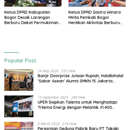
Ketua DPRD Kabupaten
Ketua DPRD Sastra Winara
Bogor Desak Larangan
Minta Pemkab Bogor
Berburu Dekat Permukiman
Hentikan Aktivitas Berburu
Usai Bocah Tewas Diterkam
Babi di Jasinga Usai Tewsnya
Anjing
Bocah Diserang Anjing
Popular Post
24 May 2026
255 View
Banjir Doorprize Jutaan Rupiah, Halalbihalal
‘Sabar Asean’ Alumni SMKN 15 Jakarta
Berlangsung ‘Pecah’
15 September 2025
248 View
UPER Siapkan Talenta untuk Menghadapi
Trilema Energi dengan Melantik ±1.400
Mahasiswa dan Naikkan Beasiswa 30% di
2025
6 March 2024
218 View
Peresmian Gedung Pabrik Baru PT Takaki