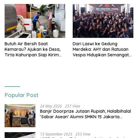
Butuh Air Bersih Saat
Dari Laswi ke Gedung
Kemarau? Ajukan ke Desa,
Merdeka: AHY dan Ratusan
Tirta Kahuripan Siap Kirim
Vespa Hidupkan Semangat
Tangki
Kemerdekaan
Popular Post
24 May 2026
257 View
Banjir Doorprize Jutaan Rupiah, Halalbihalal
‘Sabar Asean’ Alumni SMKN 15 Jakarta
Berlangsung ‘Pecah’
15 September 2025
253 View