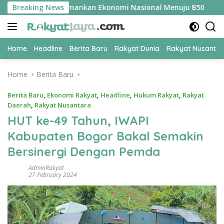
Skip
ER Jadi Kunci Amankan Ekonomi Nasional Menuju B50
Breaking News
Tim
to
content
Home
Headline
Berita Baru
Rakyat Dunia
Rakyat Nusanta
Home
Berita Baru
Berita Baru
,
Ekonomi Rakyat
,
Headline
,
Hukum Rakyat
,
Rakyat
Daerah
,
Rakyat Nusantara
HUT ke-49 Tahun, IWAPI
Kabupaten Bogor Bakal Semakin
Bersinergi Dengan Pemda
AdminRakyat
27 February 2024