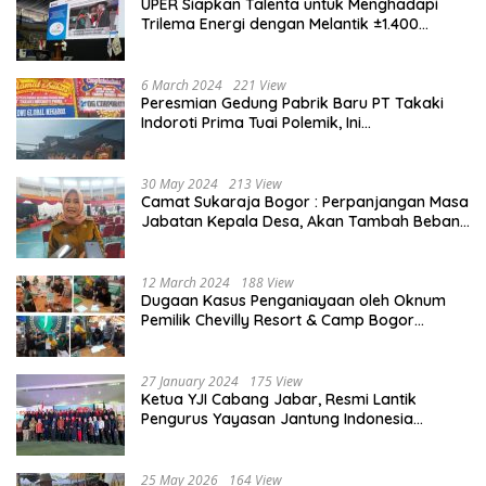
UPER Siapkan Talenta untuk Menghadapi
Trilema Energi dengan Melantik ±1.400
Mahasiswa dan Naikkan Beasiswa 30% di
2025
6 March 2024
221 View
Peresmian Gedung Pabrik Baru PT Takaki
Indoroti Prima Tuai Polemik, Ini
Penjelasannya
30 May 2024
213 View
Camat Sukaraja Bogor : Perpanjangan Masa
Jabatan Kepala Desa, Akan Tambah Beban
dan Tanggungjawab yang Besar
12 March 2024
188 View
Dugaan Kasus Penganiayaan oleh Oknum
Pemilik Chevilly Resort & Camp Bogor
kepada Ketiga Karyawannya, Kini Berakhir
Damai
27 January 2024
175 View
Ketua YJI Cabang Jabar, Resmi Lantik
Pengurus Yayasan Jantung Indonesia
Tingkat Kabupaten Bogor
25 May 2026
164 View